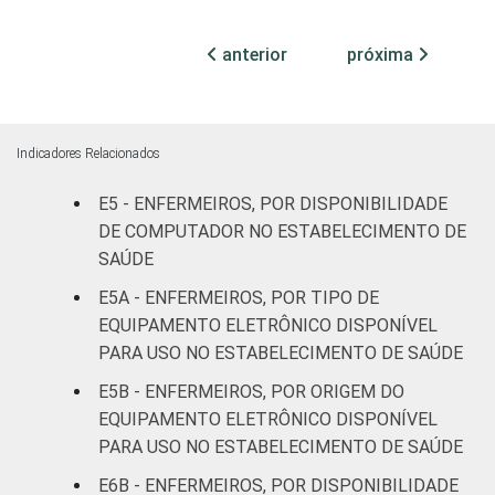
internação
91
9
(até 50
anterior
próxima
leitos)
Com
internação
98
2
Indicadores Relacionados
(mais de
50 leitos)
E5 - ENFERMEIROS, POR DISPONIBILIDADE
DE COMPUTADOR NO ESTABELECIMENTO DE
Serviço de
SAÚDE
apoio à
-
-
E5A - ENFERMEIROS, POR TIPO DE
diagnose e
EQUIPAMENTO ELETRÔNICO DISPONÍVEL
terapia
PARA USO NO ESTABELECIMENTO DE SAÚDE
IDENTIFICAÇÃO DE
UBS
100
0
E5B - ENFERMEIROS, POR ORIGEM DO
UNIDADE BÁSICA
EQUIPAMENTO ELETRÔNICO DISPONÍVEL
DE SAÚDE
Não UBS
97
3
PARA USO NO ESTABELECIMENTO DE SAÚDE
E6B - ENFERMEIROS, POR DISPONIBILIDADE
FAIXA ETÁRIA
Até 30