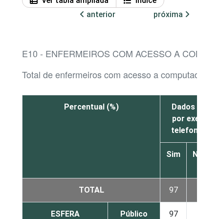
Ver tabla ampliada
Índice
anterior
próxima
E10 - ENFERMEIROS COM ACESSO A COMPUT
Total de enfermeiros com acesso a computador n
Percentual (%)
Dados cadast
por exemplo
telefone e d
Sim
Não
TOTAL
97
3
ESFERA
Público
97
3