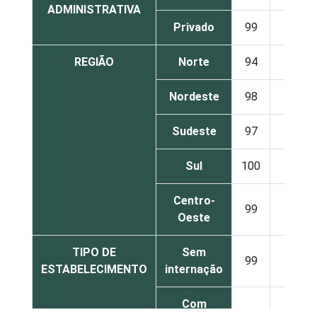
ADMINISTRATIVA
Privado
99
1
REGIÃO
Norte
94
6
Nordeste
98
2
Sudeste
97
3
Sul
100
0
Centro-
99
1
Oeste
TIPO DE
Sem
99
1
ESTABELECIMENTO
internação
Com