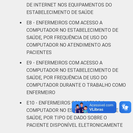
99
1
DE INTERNET NOS EQUIPAMENTOS DO
anos
ESTABELECIMENTO DE SAÚDE
De 31 a 40
E8 - ENFERMEIROS COM ACESSO A
96
4
anos
COMPUTADOR NO ESTABELECIMENTO DE
SAÚDE, POR FREQUÊNCIA DE USO DO
De 41
COMPUTADOR NO ATENDIMENTO AOS
anos ou
98
2
PACIENTES
mais
E9 - ENFERMEIROS COM ACESSO A
COMPUTADOR NO ESTABELECIMENTO DE
LOCALIZAÇÃO
Capital
100
0
SAÚDE, POR FREQUÊNCIA DE USO DO
COMPUTADOR DURANTE O TRABALHO COMO
Interior
96
4
ENFERMEIRO
Fonte: Núcleo de Informação e Coordenação
E10 - ENFERMEIROS COM ACESSO A
do Ponto BR. (2024). Pesquisa sobre o uso
COMPUTADOR NO ESTABELECIMENTO DE
das tecnologias de informação e
SAÚDE, POR TIPO DE DADO SOBRE O
comunicação nos estabelecimentos de
PACIENTE DISPONÍVEL ELETRONICAMENTE
saúde brasileiros: TIC Saúde 2024 [Tabelas].