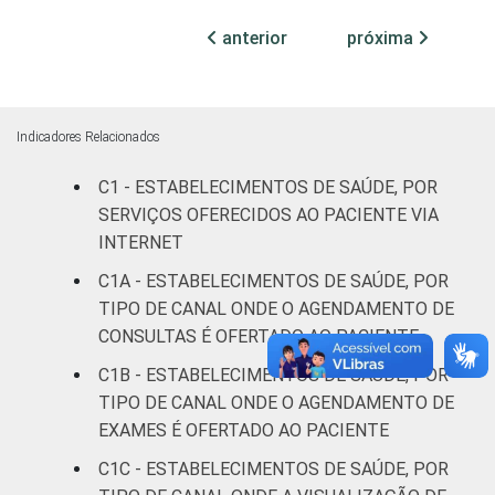
Com
anterior
próxima
internação
62
38
(mais de
50 leitos)
Indicadores Relacionados
Serviço de
apoio à
C1 - ESTABELECIMENTOS DE SAÚDE, POR
71
29
diagnose e
SERVIÇOS OFERECIDOS AO PACIENTE VIA
terapia
INTERNET
C1A - ESTABELECIMENTOS DE SAÚDE, POR
IDENTIFICAÇÃO DE
UBS
11
88
TIPO DE CANAL ONDE O AGENDAMENTO DE
UNIDADE BÁSICA
CONSULTAS É OFERTADO AO PACIENTE
DE SAÚDE
Não UBS
60
40
C1B - ESTABELECIMENTOS DE SAÚDE, POR
LOCALIZAÇÃO
Capital
71
28
TIPO DE CANAL ONDE O AGENDAMENTO DE
EXAMES É OFERTADO AO PACIENTE
Interior
35
65
C1C - ESTABELECIMENTOS DE SAÚDE, POR