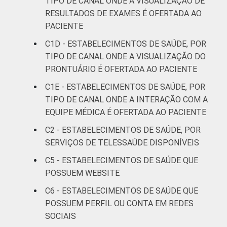
TIPO DE CANAL ONDE A VISUALIZAÇÃO DE
Fonte: CGI/NIC.br, Centro Regional de
RESULTADOS DE EXAMES É OFERTADA AO
Estudos para o Desenvolvimento da
PACIENTE
Sociedade da Informação (Cetic.br),
Pesquisa sobre o uso das tecnologias de
C1D - ESTABELECIMENTOS DE SAÚDE, POR
informação e comunicação nos
TIPO DE CANAL ONDE A VISUALIZAÇÃO DO
estabelecimentos de saúde brasileiros – TIC
PRONTUÁRIO É OFERTADA AO PACIENTE
Saúde 2021.
C1E - ESTABELECIMENTOS DE SAÚDE, POR
TIPO DE CANAL ONDE A INTERAÇÃO COM A
EQUIPE MÉDICA É OFERTADA AO PACIENTE
C2 - ESTABELECIMENTOS DE SAÚDE, POR
SERVIÇOS DE TELESSAÚDE DISPONÍVEIS
C5 - ESTABELECIMENTOS DE SAÚDE QUE
POSSUEM WEBSITE
C6 - ESTABELECIMENTOS DE SAÚDE QUE
POSSUEM PERFIL OU CONTA EM REDES
SOCIAIS