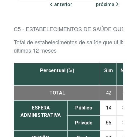
anterior
próxima
C5 - ESTABELECIMENTOS DE SAÚDE QUE P
Total de estabelecimentos de saúde que utilizaram
últimos 12 meses
Percentual (%)
Sim
Não
TOTAL
42
57
ESFERA
Público
14
85
ADMINISTRATIVA
Privado
66
34