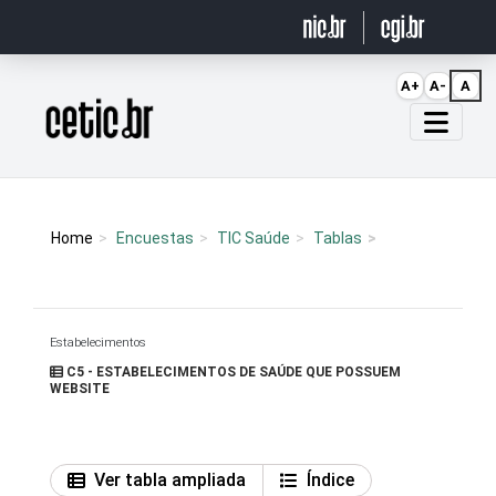
Ir para o conteúdo
A+
A-
A
Página inicial
Home
Encuestas
TIC Saúde
Tablas
Estabelecimentos
C5 - ESTABELECIMENTOS DE SAÚDE QUE POSSUEM
WEBSITE
Ver tabla ampliada
Índice