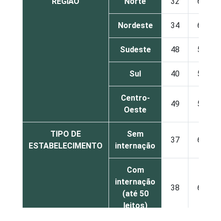
REGIÃO
Norte
32
68
Nordeste
34
65
Sudeste
48
51
Sul
40
59
Centro-
49
51
Oeste
TIPO DE
Sem
37
62
ESTABELECIMENTO
internação
Com
internação
38
62
(até 50
leitos)