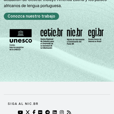
africanos de lengua portuguesa.
Conozca nuestro trabajo
SIGA AL NIC.BR
YOUTUBE DO NIC.BR (ABRE EM NOVA ABA)
TWITTER DO NIC.BR (ABRE EM NOVA ABA)
FACEBOOK DO NIC.BR (ABRE EM NOVA AB
FLICKR DO NIC.BR (ABRE EM NOVA AB
TELEGRAM DO NIC.BR (ABRE EM N
LINKEDIN DO NIC.BR (ABRE EM
INSTAGRAM DO NIC.BR (AB
RSS DO NIC.BR (ABRE 