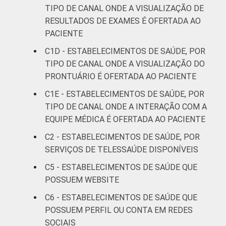
TIPO DE CANAL ONDE A VISUALIZAÇÃO DE
Interior
27
RESULTADOS DE EXAMES É OFERTADA AO
PACIENTE
Fonte: CGI/NIC.br, Centro Regional de
Estudos para o Desenvolvimento da
C1D - ESTABELECIMENTOS DE SAÚDE, POR
Sociedade da Informação (Cetic.br),
TIPO DE CANAL ONDE A VISUALIZAÇÃO DO
Pesquisa sobre o uso das tecnologias de
PRONTUÁRIO É OFERTADA AO PACIENTE
informação e comunicação nos
C1E - ESTABELECIMENTOS DE SAÚDE, POR
estabelecimentos de saúde brasileiros – TIC
TIPO DE CANAL ONDE A INTERAÇÃO COM A
Saúde 2021.
EQUIPE MÉDICA É OFERTADA AO PACIENTE
C2 - ESTABELECIMENTOS DE SAÚDE, POR
SERVIÇOS DE TELESSAÚDE DISPONÍVEIS
C5 - ESTABELECIMENTOS DE SAÚDE QUE
POSSUEM WEBSITE
C6 - ESTABELECIMENTOS DE SAÚDE QUE
POSSUEM PERFIL OU CONTA EM REDES
SOCIAIS