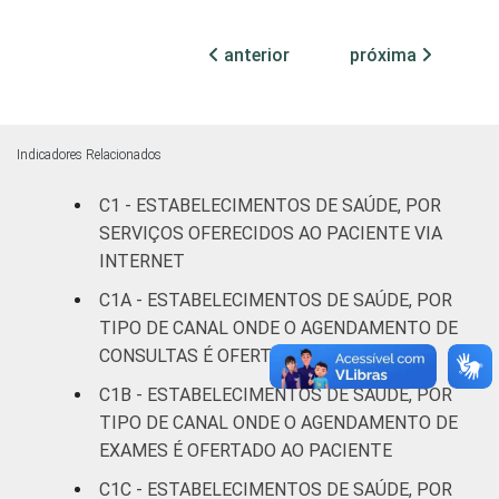
(até 50
leitos)
anterior
próxima
Com
internação
21
(mais de
Indicadores Relacionados
50 leitos)
C1 - ESTABELECIMENTOS DE SAÚDE, POR
Serviço de
SERVIÇOS OFERECIDOS AO PACIENTE VIA
apoio à
INTERNET
40
diagnose e
C1A - ESTABELECIMENTOS DE SAÚDE, POR
terapia
TIPO DE CANAL ONDE O AGENDAMENTO DE
CONSULTAS É OFERTADO AO PACIENTE
IDENTIFICAÇÃO DE
UBS
19
UNIDADE BÁSICA
C1B - ESTABELECIMENTOS DE SAÚDE, POR
DE SAÚDE
Não UBS
35
TIPO DE CANAL ONDE O AGENDAMENTO DE
EXAMES É OFERTADO AO PACIENTE
LOCALIZAÇÃO
Capital
43
C1C - ESTABELECIMENTOS DE SAÚDE, POR