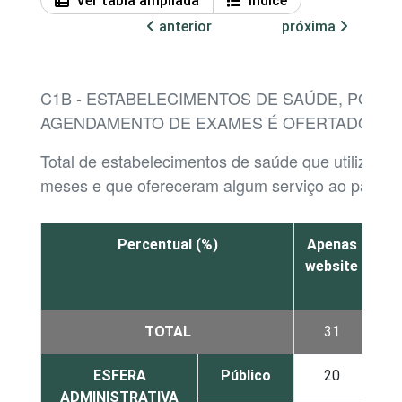
Ver tabla ampliada
Índice
anterior
próxima
C1B - ESTABELECIMENTOS DE SAÚDE, POR T
AGENDAMENTO DE EXAMES É OFERTADO AO 
Total de estabelecimentos de saúde que utilizaram
meses e que ofereceram algum serviço ao paciente
Percentual (%)
Apenas
A
website
apl
TOTAL
31
ESFERA
Público
20
ADMINISTRATIVA