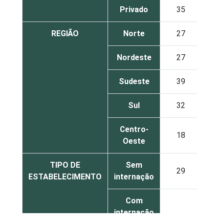
Privado
35
REGIÃO
Norte
27
Nordeste
27
Sudeste
39
Sul
32
Centro-
18
Oeste
TIPO DE
Sem
29
ESTABELECIMENTO
internação
Com
internação
38