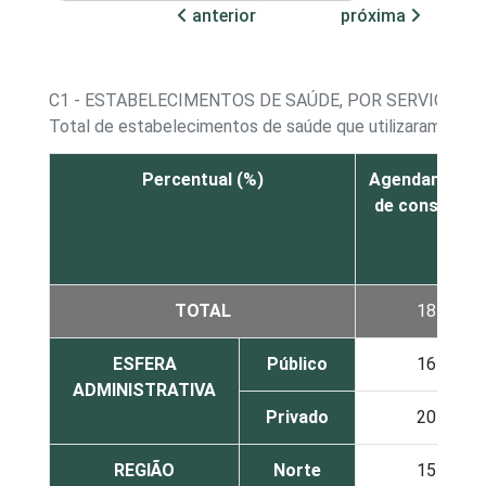
anterior
próxima
C1 - ESTABELECIMENTOS DE SAÚDE, POR SERVIÇOS O
Total de estabelecimentos de saúde que utilizaram a In
Percentual (%)
Agendamento
de consultas
TOTAL
18
ESFERA
Público
16
ADMINISTRATIVA
Privado
20
REGIÃO
Norte
15