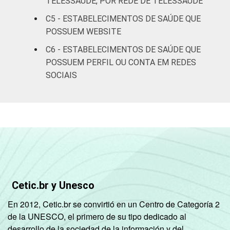
TELESSAÚDE, POR REDE DE TELESSAÚDE
Sociedade da Informação (Cetic.br),
Pesquisa sobre o uso das Tecnologias de
C5 - ESTABELECIMENTOS DE SAÚDE QUE
Informação e Comunicação nos
POSSUEM WEBSITE
estabelecimentos de saúde brasileiros - TIC
C6 - ESTABELECIMENTOS DE SAÚDE QUE
Saúde 2016.
POSSUEM PERFIL OU CONTA EM REDES
SOCIAIS
Cetic.br y Unesco
En 2012, Cetic.br se convirtió en un Centro de Categoría 2
de la UNESCO, el primero de su tipo dedicado al
desarrollo de la sociedad de la información y del