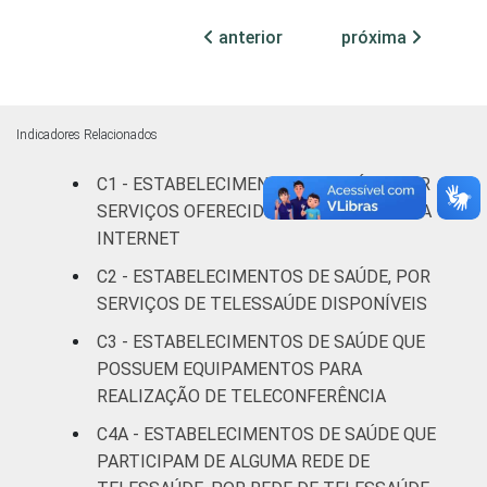
Com
internação
anterior
próxima
13
(mais de
50 leitos)
Serviço de
Indicadores Relacionados
apoio à
16
C1 - ESTABELECIMENTOS DE SAÚDE, POR
diagnose e
terapia
SERVIÇOS OFERECIDOS AO PACIENTE VIA
INTERNET
LOCALIZAÇÃO
Capital
27
C2 - ESTABELECIMENTOS DE SAÚDE, POR
SERVIÇOS DE TELESSAÚDE DISPONÍVEIS
Interior
15
C3 - ESTABELECIMENTOS DE SAÚDE QUE
POSSUEM EQUIPAMENTOS PARA
¹Cada item apresentado se refere apenas
REALIZAÇÃO DE TELECONFERÊNCIA
aos resultados da alternativa "Sim".
C4A - ESTABELECIMENTOS DE SAÚDE QUE
Fonte: CGI.br/NIC.br, Centro Regional de
PARTICIPAM DE ALGUMA REDE DE
Estudos para o Desenvolvimento da