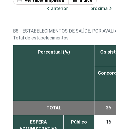
Ver tabla ampliada
Índice
anterior
próxima
B8 - ESTABELECIMENTOS DE SAÚDE, POR AVALIAÇÃO
Total de estabelecimentos
Percentual (%)
Os sistemas 
Concorda
c
TOTAL
36
ESFERA
Público
16
ADMINISTRATIVA