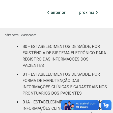
28
(até 50
leitos)
anterior
próxima
Com
internação
43
(mais de
Indicadores Relacionados
50 leitos)
B0 - ESTABELECIMENTOS DE SAÚDE, POR
EXISTÊNCIA DE SISTEMA ELETRÔNICO PARA
Serviço de
apoio à
REGISTRO DAS INFORMAÇÕES DOS
57
diagnose e
PACIENTES
terapia
B1 - ESTABELECIMENTOS DE SAÚDE, POR
FORMA DE MANUTENÇÃO DAS
LOCALIZAÇÃO
Capital
58
INFORMAÇÕES CLÍNICAS E CADASTRAIS NOS
PRONTUÁRIOS DOS PACIENTES
Interior
31
B1A - ESTABELECIMENTOS DE SAÚDE COM
INFORMAÇÕES CLÍNICAS E CADASTRAIS NOS
Fonte: CGI.br/NIC.br, Centro Regional de