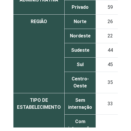
Privado
59
REGIÃO
Norte
26
Nordeste
22
Sudeste
44
Sul
45
Centro-
35
Oeste
TIPO DE
Sem
33
ESTABELECIMENTO
internação
Com
internação