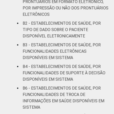
PRONTUÁRIOS EM FORMATO ELETRÔNICO,
Estudos para o Desenvolvimento da
Sociedade da Informação (Cetic.br),
POR IMPRESSÃO OU NÃO DOS PRONTUÁRIOS
Pesquisa sobre o uso das Tecnologias de
ELETRÔNICOS
Informação e Comunicação nos
B2 - ESTABELECIMENTOS DE SAÚDE, POR
estabelecimentos de saúde brasileiros - TIC
TIPO DE DADO SOBRE O PACIENTE
Saúde 2016.
DISPONÍVEL ELETRONICAMENTE
B3 - ESTABELECIMENTOS DE SAÚDE, POR
FUNCIONALIDADES ELETRÔNICAS
DISPONÍVEIS EM SISTEMA
B4 - ESTABELECIMENTOS DE SAÚDE, POR
FUNCIONALIDADES DE SUPORTE À DECISÃO
DISPONÍVEIS EM SISTEMA
B6 - ESTABELECIMENTOS DE SAÚDE, POR
FUNCIONALIDADES DE TROCA DE
INFORMAÇÕES EM SAÚDE DISPONÍVEIS EM
SISTEMA