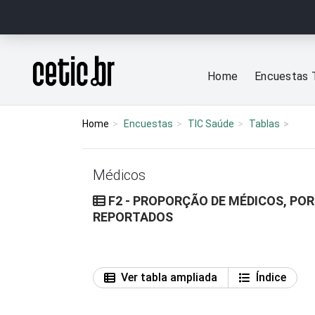
Ir para o conteúdo
Página inicial
Home
Encuestas 
Home
Encuestas
TIC Saúde
Tablas
Médicos
F2 - PROPORÇÃO DE MÉDICOS, PO
REPORTADOS
Ver tabla ampliada
Índice