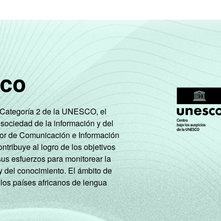
91
85
89
94
85
94
71
89
timuladas. Cada item apresentado se refere apenas aos resulta
16.
sco
e Categoría 2 de la UNESCO, el
 sociedad de la información y del
tor de Comunicación e Información
tribuye al logro de los objetivos
sus esfuerzos para monitorear la
y del conocimiento. El ámbito de
 los países africanos de lengua