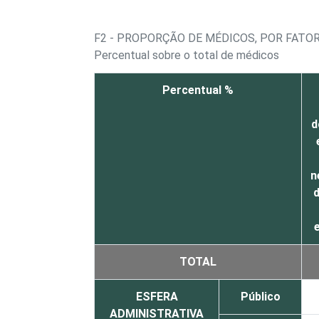
F2 - PROPORÇÃO DE MÉDICOS, POR FATO
Percentual sobre o total de médicos
Percentual %
d
n
TOTAL
ESFERA
Público
ADMINISTRATIVA