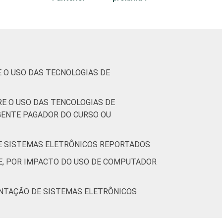
96
92
59
 O USO DAS TECNOLOGIAS DE
E O USO DAS TENCOLOGIAS DE
82
89
46
GENTE PAGADOR DO CURSO OU
91
77
35
DE SISTEMAS ELETRÔNICOS REPORTADOS
E, POR IMPACTO DO USO DE COMPUTADOR
92
90
67
ANTAÇÃO DE SISTEMAS ELETRÔNICOS
96
92
78