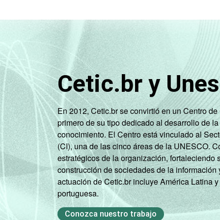
LOCALIZAÇÃO
Capital
Interior
Base: 1.081.866 médicos. Respostas es
entre novembro de 2015 e junho de 20
Cetic.br y Une
En 2012, Cetic.br se convirtió en un Centro d
primero de su tipo dedicado al desarrollo de la
conocimiento. El Centro está vinculado al Sec
(CI), una de las cinco áreas de la UNESCO. Con
estratégicos de la organización, fortaleciendo 
construcción de sociedades de la información 
actuación de Cetic.br incluye América Latina y
portuguesa.
Conozca nuestro trabajo