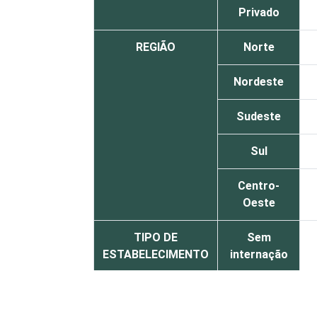
Privado
REGIÃO
Norte
Nordeste
Sudeste
Sul
Centro-
Oeste
TIPO DE
Sem
ESTABELECIMENTO
internação
Com
internação