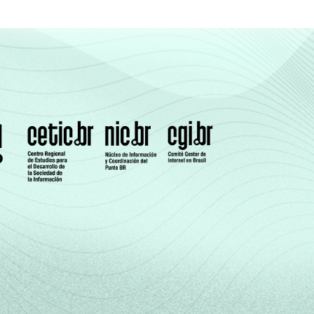
95
94
58
90
75
62
dos da alternativa sim. Dados coletados