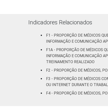
até 50
leitos
Com
Indicadores Relacionados
internação,
mais de 50
F1 - PROPORÇÃO DE MÉDICOS QU
leitos
INFORMAÇÃO E COMUNICAÇÃO APL
Não
F1A - PROPORÇÃO DE MÉDICOS Q
classificado
INFORMAÇÃO E COMUNICAÇÃO APL
TREINAMENTO REALIZADO
FAIXA ETÁRIA
Até 35 anos
F2 - PROPORÇÃO DE MÉDICOS, P
36 a 50
F3 - PROPORÇÃO DE MÉDICOS C
anos
OU INTERNET DURANTE O TRABA
F4 - PROPORÇÃO DE MÉDICOS, P
51 anos ou
mais