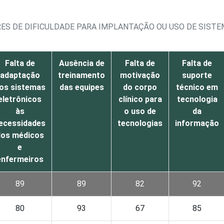
RES DE DIFICULDADE PARA IMPLANTAÇÃO OU USO DE SIS
Falta de
Ausência de
Falta de
Falta de
adaptação
treinamento
motivação
suporte
os sistemas
das equipes
do corpo
técnico em
eletrônicos
clínico para
tecnologia
às
o uso de
da
ecessidades
tecnologias
informação
dos médicos
e
enfermeiros
89
89
82
92
80
93
67
85