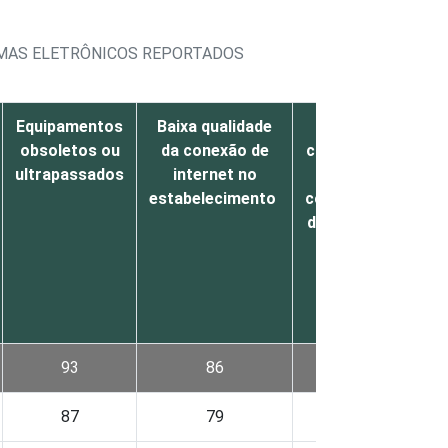
TEMAS ELETRÔNICOS REPORTADOS
Equipamentos
Baixa qualidade
Preocupações
obsoletos ou
da conexão de
com a segurança
ultrapassados
internet no
e
estabelecimento
confidencialidade
das informações
93
86
60
87
79
59