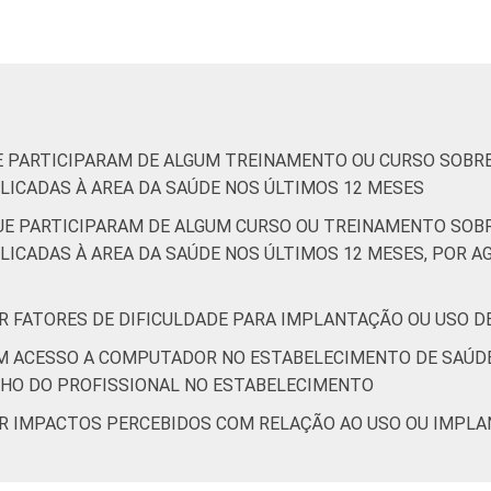
95
88
88
94
E PARTICIPARAM DE ALGUM TREINAMENTO OU CURSO SOBRE
ICADAS À AREA DA SAÚDE NOS ÚLTIMOS 12 MESES
UE PARTICIPARAM DE ALGUM CURSO OU TREINAMENTO SOBR
63
69
49
73
ICADAS À AREA DA SAÚDE NOS ÚLTIMOS 12 MESES, POR A
92
95
75
93
OR FATORES DE DIFICULDADE PARA IMPLANTAÇÃO OU USO 
OM ACESSO A COMPUTADOR NO ESTABELECIMENTO DE SAÚD
90
79
84
91
LHO DO PROFISSIONAL NO ESTABELECIMENTO
OR IMPACTOS PERCEBIDOS COM RELAÇÃO AO USO OU IMPL
83
97
87
91