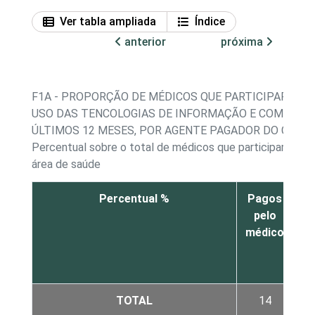
Ver tabla ampliada
Índice
anterior
próxima
F1A - PROPORÇÃO DE MÉDICOS QUE PARTICIPARAM 
USO DAS TENCOLOGIAS DE INFORMAÇÃO E COMUNICA
ÚLTIMOS 12 MESES, POR AGENTE PAGADOR DO CURS
Percentual sobre o total de médicos que participaram de
área de saúde
Percentual %
Pagos
pelo
médico
In
TOTAL
14