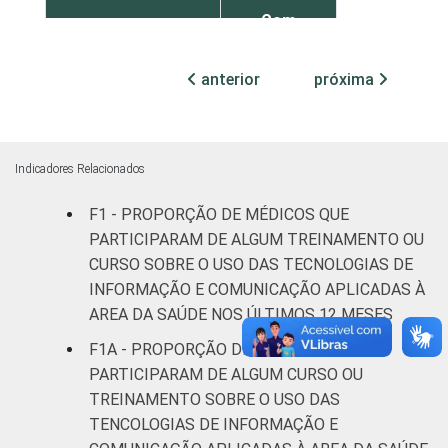
Com
internação
22
até 50
anterior
próxima
leitos
Com
internação,
Indicadores Relacionados
8
mais de 50
leitos
F1 - PROPORÇÃO DE MÉDICOS QUE
PARTICIPARAM DE ALGUM TREINAMENTO OU
Não
CURSO SOBRE O USO DAS TECNOLOGIAS DE
65
classificado
INFORMAÇÃO E COMUNICAÇÃO APLICADAS À
AREA DA SAÚDE NOS ÚLTIMOS 12 MESES
FAIXA ETÁRIA
Até 35 anos
25
F1A - PROPORÇÃO DE MÉDICOS QUE
PARTICIPARAM DE ALGUM CURSO OU
36 a 50
8
TREINAMENTO SOBRE O USO DAS
anos
TENCOLOGIAS DE INFORMAÇÃO E