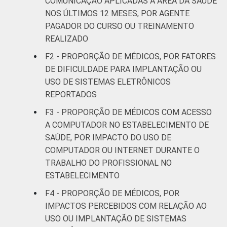
COMUNICAÇÃO APLICADAS À AREA DA SAÚDE
51 anos ou
24
NOS ÚLTIMOS 12 MESES, POR AGENTE
mais
PAGADOR DO CURSO OU TREINAMENTO
REALIZADO
LOCALIZAÇÃO
Capital
14
F2 - PROPORÇÃO DE MÉDICOS, POR FATORES
Interior
15
DE DIFICULDADE PARA IMPLANTAÇÃO OU
USO DE SISTEMAS ELETRÔNICOS
Base: 163.769 médicos que declararam ter
REPORTADOS
participado de algum curso ou treinamento
F3 - PROPORÇÃO DE MÉDICOS COM ACESSO
sobre o uso de tecnologias de informação e
A COMPUTADOR NO ESTABELECIMENTO DE
comunicação aplicadas à área de saúde nos
SAÚDE, POR IMPACTO DO USO DE
doze meses que antecederam a pesquisa.
COMPUTADOR OU INTERNET DURANTE O
Dados coletados entre novembro de 2015 e
TRABALHO DO PROFISSIONAL NO
junho de 2016.
ESTABELECIMENTO
F4 - PROPORÇÃO DE MÉDICOS, POR
IMPACTOS PERCEBIDOS COM RELAÇÃO AO
USO OU IMPLANTAÇÃO DE SISTEMAS