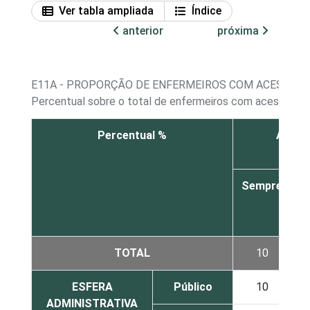
Ver tabla ampliada
Índice
anterior
próxima
E11A - PROPORÇÃO DE ENFERMEIROS COM ACESSO A
Percentual sobre o total de enfermeiros com acesso a 
Percentual %
Agenda
Sempre
v
TOTAL
10
ESFERA
Público
10
ADMINISTRATIVA