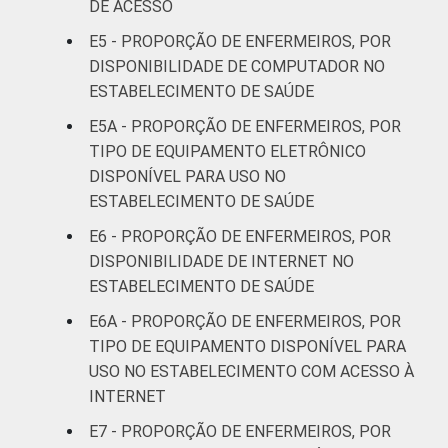
DE ACESSO
LOCALIZAÇÃO
Capital
10
E5 - PROPORÇÃO DE ENFERMEIROS, POR
DISPONIBILIDADE DE COMPUTADOR NO
Interior
11
ESTABELECIMENTO DE SAÚDE
Base: 278.004 enfermeiros com acesso a
E5A - PROPORÇÃO DE ENFERMEIROS, POR
computador no estabelecimento de saúde.
TIPO DE EQUIPAMENTO ELETRÔNICO
Respostas estimuladas. Dados coletados
DISPONÍVEL PARA USO NO
entre novembro de 2015 e junho de 2016.
ESTABELECIMENTO DE SAÚDE
"Não utiliza" refere-se aos profissionais que
E6 - PROPORÇÃO DE ENFERMEIROS, POR
declararam não utilizar a funcionalidade,
DISPONIBILIDADE DE INTERNET NO
apesar de ela estar disponível.
ESTABELECIMENTO DE SAÚDE
"Não está disponível" refere-se aos
profissionais que declararam não haver
E6A - PROPORÇÃO DE ENFERMEIROS, POR
disponibilidade eletrônica do dado no
TIPO DE EQUIPAMENTO DISPONÍVEL PARA
estabelecimento de saúde.
USO NO ESTABELECIMENTO COM ACESSO À
Considera-se computador os seguintes
INTERNET
equipamentos: computador de mesa,
E7 - PROPORÇÃO DE ENFERMEIROS, POR
notebook, netbook e tablet.