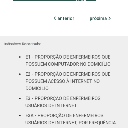
até 50
leitos
anterior
próxima
Com
internação,
7
mais de 50
leitos
Indicadores Relacionados
E1 - PROPORÇÃO DE ENFERMEIROS QUE
Não
47
POSSUEM COMPUTADOR NO DOMICÍLIO
classificado
E2 - PROPORÇÃO DE ENFERMEIROS QUE
FAIXA ETÁRIA
Até 30 anos
9
POSSUEM ACESSO À INTERNET NO
DOMICÍLIO
31 a 40
13
E3 - PROPORÇÃO DE ENFERMEIROS
anos
USUÁRIOS DE INTERNET
41 anos ou
E3A - PROPORÇÃO DE ENFERMEIROS
8
mais
USUÁRIOS DE INTERNET, POR FREQUÊNCIA