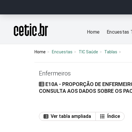
Ir para o conteúdo
Página inicial
Home
Encuestas 
Home
Encuestas
TIC Saúde
Tablas
Enfermeiros
E10A - PROPORÇÃO DE ENFERMEIR
CONSULTA AOS DADOS SOBRE OS PA
Ver tabla ampliada
Índice