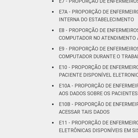
Interior
E7 - PROPORÇÃO DE ENFERMEIROS
E7A - PROPORÇÃO DE ENFERMEIR
Base: 278.004 enfermeiros com acess
INTERNA DO ESTABELECIMENTO
2015 e junho de 2016.
E8 - PROPORÇÃO DE ENFERMEIRO
"Não consulta" refere-se aos profission
COMPUTADOR NO ATENDIMENTO 
"Não está disponível" refere-se aos pr
Considera-se computador os seguintes
E9 - PROPORÇÃO DE ENFERMEIRO
COMPUTADOR DURANTE O TRABA
E10 - PROPORÇÃO DE ENFERMEIR
PACIENTE DISPONÍVEL ELETRON
E10A - PROPORÇÃO DE ENFERMEI
AOS DADOS SOBRE OS PACIENTES
E10B - PROPORÇÃO DE ENFERMEI
ACESSAR TAIS DADOS
E11 - PROPORÇÃO DE ENFERMEIR
ELETRÔNICAS DISPONÍVEIS EM S