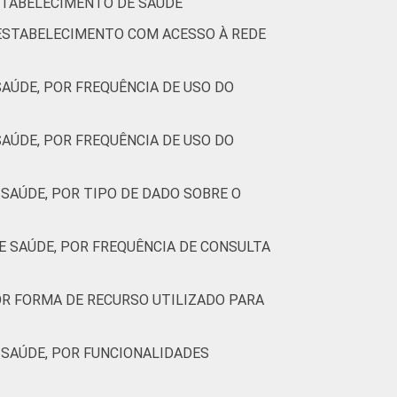
27
22
2
49
0
ESTABELECIMENTO DE SAÚDE
 ESTABELECIMENTO COM ACESSO À REDE
uladas. Dados coletados entre novembro de
AÚDE, POR FREQUÊNCIA DE USO DO
ponível.
 do dado no estabelecimento de saúde.
et.
AÚDE, POR FREQUÊNCIA DE USO DO
SAÚDE, POR TIPO DE DADO SOBRE O
 SAÚDE, POR FREQUÊNCIA DE CONSULTA
R FORMA DE RECURSO UTILIZADO PARA
SAÚDE, POR FUNCIONALIDADES