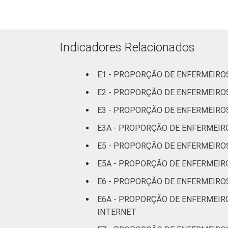
Com
internação,
mais de 50
leitos
Indicadores Relacionados
Não
E1 - PROPORÇÃO DE ENFERMEIR
classificado
E2 - PROPORÇÃO DE ENFERMEIRO
FAIXA ETÁRIA
Até 30 anos
E3 - PROPORÇÃO DE ENFERMEIRO
E3A - PROPORÇÃO DE ENFERMEIRO
31 a 40
anos
E5 - PROPORÇÃO DE ENFERMEIRO
E5A - PROPORÇÃO DE ENFERMEIR
41 anos ou
mais
E6 - PROPORÇÃO DE ENFERMEIRO
E6A - PROPORÇÃO DE ENFERMEIR
LOCALIZAÇÃO
Capital
INTERNET