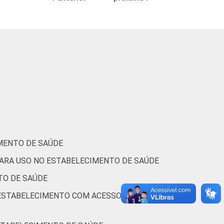
50
28
4
18
0
27
20
1
52
0
34
21
4
40
0
39
21
2
38
0
MENTO DE SAÚDE
PARA USO NO ESTABELECIMENTO DE SAÚDE
36
26
3
34
0
TO DE SAÚDE
 ESTABELECIMENTO COM ACESSO À
48
24
3
25
0