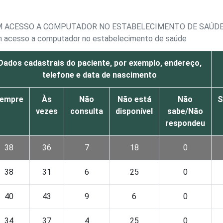
M ACESSO A COMPUTADOR NO ESTABELECIMENTO DE SAÚDE,
om acesso a computador no estabelecimento de saúde
Dados cadastrais do paciente, por exemplo, endereço,
telefone e data de nascimento
empre
Às
Não
Não está
Não
S
vezes
consulta
disponível
sabe/Não
respondeu
38
36
7
18
0
38
31
6
25
0
40
43
9
6
0
34
37
4
25
0