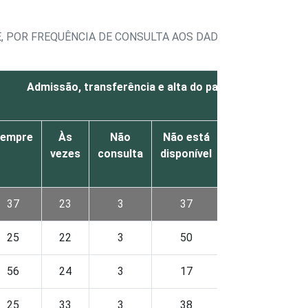
 POR FREQUÊNCIA DE CONSULTA AOS DADOS SOBRE OS PA
Admissão, transferência e alta do paciente
empre
Às
Não
Não está
Não
S
vezes
consulta
disponível
sabe/Não
respondeu
37
23
3
37
0
25
22
3
50
0
56
24
3
17
0
25
33
3
38
0