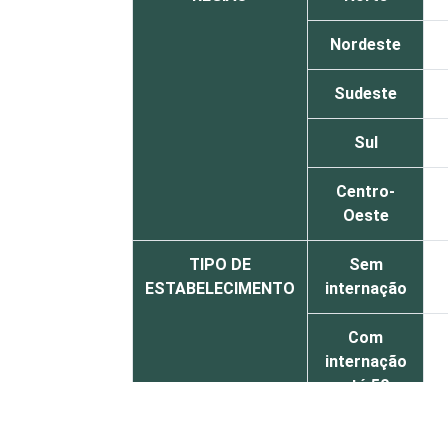
Nordeste
Sudeste
Sul
Centro-
Oeste
TIPO DE
Sem
ESTABELECIMENTO
internação
Com
internação
até 50
leitos