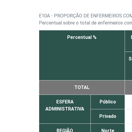
E10A - PROPORÇÃO DE ENFERMEIROS CO
Percentual sobre o total de enfermeiros c
Percentual %
S
TOTAL
ESFERA
Público
ADMINISTRATIVA
Privado
REGIÃO
Norte