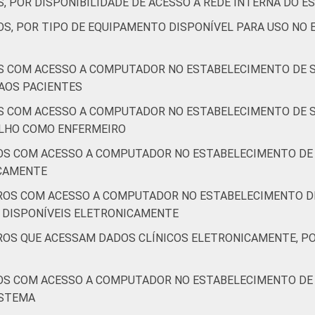
32
34
5
28
0
, POR DISPONIBILIDADE DE ACESSO À REDE INTERNA DO 
OS, POR TIPO DE EQUIPAMENTO DISPONÍVEL PARA USO NO
o a computador no estabelecimento de saúde. Respostas estim
S COM ACESSO A COMPUTADOR NO ESTABELECIMENTO DE S
ais que declararam não consultar o dado, apesar de ele estar dis
AOS PACIENTES
ofissionais que declararam não haver disponibilidade eletrônica
 equipamentos: computador de mesa, notebook, netbook e tabl
S COM ACESSO A COMPUTADOR NO ESTABELECIMENTO DE S
LHO COMO ENFERMEIRO
OS COM ACESSO A COMPUTADOR NO ESTABELECIMENTO DE 
ICAMENTE
ROS COM ACESSO A COMPUTADOR NO ESTABELECIMENTO DE
 DISPONÍVEIS ELETRONICAMENTE
ROS QUE ACESSAM DADOS CLÍNICOS ELETRONICAMENTE, PO
OS COM ACESSO A COMPUTADOR NO ESTABELECIMENTO DE 
ISTEMA