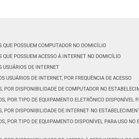
43
43
8
6
0
36
41
20
3
0
OS QUE POSSUEM COMPUTADOR NO DOMICÍLIO
S QUE POSSUEM ACESSO À INTERNET NO DOMICÍLIO
35
37
8
20
0
S USUÁRIOS DE INTERNET
S USUÁRIOS DE INTERNET, POR FREQUÊNCIA DE ACESSO
34
34
9
23
0
S, POR DISPONIBILIDADE DE COMPUTADOR NO ESTABELECI
OS, POR TIPO DE EQUIPAMENTO ELETRÔNICO DISPONÍVEL 
46
37
4
12
0
S, POR DISPONIBILIDADE DE INTERNET NO ESTABELECIMEN
OS, POR TIPO DE EQUIPAMENTO DISPONÍVEL PARA USO NO
45
37
9
7
0