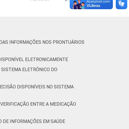
7
28
tic-br-informa-correcao-dos-resultados-da-
m relação ao momento da entrevista.
3 e junho de 2013.
O DAS INFORMAÇÕES NOS PRONTUÁRIOS
 DISPONÍVEL ELETRONICAMENTE
O SISTEMA ELETRÔNICO DO
ECISÃO DISPONÍVEIS NO SISTEMA
 VERIFICAÇÃO ENTRE A MEDICAÇÃO
IO DE INFORMAÇÕES EM SAÚDE