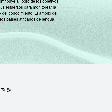
tribuye al logro de los objetivos
sus esfuerzos para monitorear la
y del conocimiento. El ámbito de
 los países africanos de lengua
 (ABRE EM NOVA ABA)
.BR (ABRE EM NOVA ABA)
 NIC.BR (ABRE EM NOVA ABA)
 NIC.BR (ABRE EM NOVA ABA)
AM DO NIC.BR (ABRE EM NOVA ABA)
NKEDIN DO NIC.BR (ABRE EM NOVA ABA)
INSTAGRAM DO NIC.BR (ABRE EM NOVA ABA)
RSS DO NIC.BR (ABRE EM NOVA ABA)