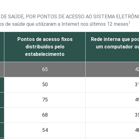
 DE SAÚDE, POR PONTOS DE ACESSO AO SISTEMA ELETRÔN
1
s de saúde que utilizaram a Internet nos últimos 12 meses
Pontos de acesso fixos
Rede interna que po
distribuídos pelo
um computador ou 
estabelecimento
65
4
50
3
75
4
68
3
54
4