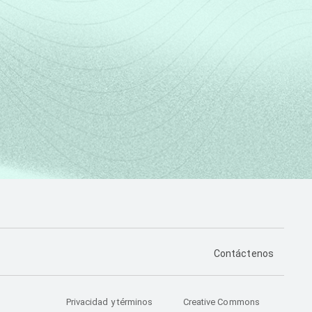
PÁGINA DE CONTA
Contáctenos
Privacidad y términos
Creative Commons