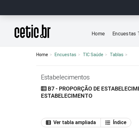
Ir para o conteúdo
Página inicial
Home
Encuestas 
Home
Encuestas
TIC Saúde
Tablas
Estabelecimentos
B7 - PROPORÇÃO DE ESTABELECIM
ESTABELECIMENTO
Ver tabla ampliada
Índice