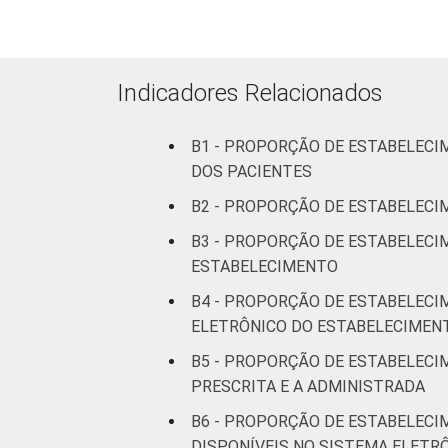
Interior
Essa tabela foi corrigida em maio de 
Indicadores Relacionados
pesquisa-tic-saude-2013/
1
Base: 1513 estabelecimentos de saúde
Estimativa: 68.365 estabelecimentos. 
B1 - PROPORÇÃO DE ESTABELECI
Fonte: NIC.br - fev 2013 / jun 2013
DOS PACIENTES
B2 - PROPORÇÃO DE ESTABELECI
B3 - PROPORÇÃO DE ESTABELECI
ESTABELECIMENTO
B4 - PROPORÇÃO DE ESTABELECI
ELETRÔNICO DO ESTABELECIMEN
B5 - PROPORÇÃO DE ESTABELECI
PRESCRITA E A ADMINISTRADA
B6 - PROPORÇÃO DE ESTABELECI
DISPONÍVEIS NO SISTEMA ELETR