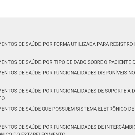
62
3
2015. Para mais informações, acesse
https://cetic.br/noticia/ce
 que declararam ter utilizado Internet nos últimos 12 meses e
Respostas estimuladas. Dados coletados entre fevereiro de 201
MENTOS DE SAÚDE, POR FORMA UTILIZADA PARA REGISTR
MENTOS DE SAÚDE, POR TIPO DE DADO SOBRE O PACIENTE
MENTOS DE SAÚDE, POR FUNCIONALIDADES DISPONÍVEIS N
MENTOS DE SAÚDE, POR FUNCIONALIDADES DE SUPORTE À D
TO
MENTOS DE SAÚDE QUE POSSUEM SISTEMA ELETRÔNICO DE
MENTOS DE SAÚDE, POR FUNCIONALIDADES DE INTERCÂMB
ÔNICO DO ESTABELECIMENTO