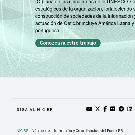
(CI), una de las cinco áreas de la UNESCO. Con
estratégicos de la organización, fortaleciendo 
construcción de sociedades de la información 
actuación de Cetic.br incluye América Latina y
portuguesa.
Conozca nuestro trabajo
YOUTUBE DO NIC.BR
TWITTER DO NIC
FACEBOOK DO
FLICKR DO
TELEGR
LI
SIGA AL NIC.BR
NIC.BR
- Núcleo de Información y Coordinación del Punto BR