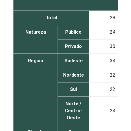
Total
28
Natureza
Público
24
Privado
30
Regiao
Sudeste
34
Nordeste
22
Sul
22
Norte /
Centro-
24
Oeste