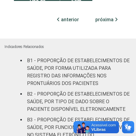
Tipo de
Sem
24
Estabelecimento
internação
anterior
próxima
Com
Internação
16
(de 0 a 50
leitos)
Indicadores Relacionados
Com
B1 - PROPORÇÃO DE ESTABELECIMENTOS DE
Internação
SAÚDE, POR FORMA UTILIZADA PARA
43
(mais de
REGISTRO DAS INFORMAÇÕES NOS
50 leitos)
PRONTUÁRIOS DOS PACIENTES
B2 - PROPORÇÃO DE ESTABELECIMENTOS DE
Serviço de
SAÚDE, POR TIPO DE DADO SOBRE O
Apoio à
46
PACIENTE DISPONÍVEL ELETRONICAMENTE
Diagnose
e Terapia
B3 - PROPORÇÃO DE ESTABELECIMENTOS DE
SAÚDE, POR FUNCIONALIDADES DISPONÍVEIS
Localização
Capital
26
NO SISTEMA ELETRÔNICO DO