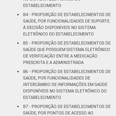
ESTABELECIMENTO
Interior
28
B4 - PROPORÇÃO DE ESTABELECIMENTOS DE
SAÚDE, POR FUNCIONALIDADES DE SUPORTE
Essa tabela foi corrigida em maio de 2015.
À DECISÃO DISPONÍVEIS NO SISTEMA
Para mais informações, acesse
ELETRÔNICO DO ESTABELECIMENTO
https://cetic.br/noticia/cetic-br-informa-
correcao-dos-resultados-da-pesquisa-tic-
B5 - PROPORÇÃO DE ESTABELECIMENTOS DE
saude-2013/
SAÚDE QUE POSSUEM SISTEMA ELETRÔNICO
1
Base: 1513 estabelecimentos de saúde que
DE VERIFICAÇÃO ENTRE A MEDICAÇÃO
declararam ter utilizado Internet nos últimos
PRESCRITA E A ADMINISTRADA
12 meses em relação ao momento de
B6 - PROPORÇÃO DE ESTABELECIMENTOS DE
aplicação da pesquisa. Estimativa: 68.365
SAÚDE, POR FUNCIONALIDADES DE
estabelecimentos. Respostas estimuladas.
INTERCÂMBIO DE INFORMAÇÕES EM SAÚDE
Dados coletados entre fevereiro de 2013 e
DISPONÍVEIS NO SISTEMA ELETRÔNICO DO
junho de 2013.
ESTABELECIMENTO
Fonte: NIC.br - fev 2013 / jun 2013
B7 - PROPORÇÃO DE ESTABELECIMENTOS DE
SAÚDE, POR PONTOS DE ACESSO AO