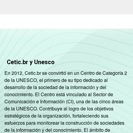
OU DO
ADOLESCENTE
De 11 a 12
97
3
anos
De 13 a 14
96
4
anos
De 15 a 17
94
5
Cetic.br y Unesco
anos
En 2012, Cetic.br se convirtió en un Centro de Categoría 2
RENDA
Até 1 SM
94
5
de la UNESCO, el primero de su tipo dedicado al
FAMILIAR
desarrollo de la sociedad de la información y del
Mais de 1
conocimiento. El Centro está vinculado al Sector de
94
6
SM até 2 SM
Comunicación e Información (CI), una de las cinco áreas
de la UNESCO. Contribuye al logro de los objetivos
Mais de 2
estratégicos de la organización, fortaleciendo sus
97
3
SM até 3 SM
esfuerzos para monitorear la construcción de sociedades
de la información y del conocimiento. El ámbito de