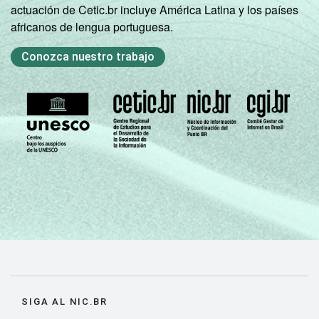
Mais de 3
actuación de Cetic.br incluye América Latina y los países
100
0
SM
africanos de lengua portuguesa.
Não tem
Conozca nuestro trabajo
87
13
renda
Não sabe
98
1
Não
99
1
respondeu
CLASSE
AB
99
1
SOCIAL
C
98
2
DE
89
9
DOMICÍLIO
Sim
97
3
SIGA AL NIC.BR
COM ACESSO