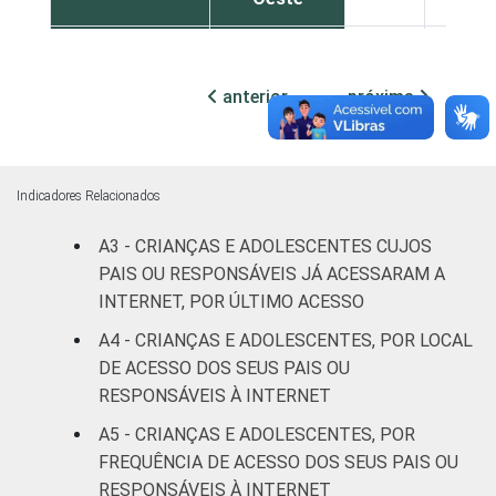
SEXO DA
Masculino
97
3
CRIANÇA OU
anterior
próxima
DO
Feminino
95
4
ADOLESCENTE
ESCOLARIDADE
Até
Indicadores Relacionados
DOS PAIS OU
Fundamental
87
12
RESPONSÁVEIS
I
A3 - CRIANÇAS E ADOLESCENTES CUJOS
PAIS OU RESPONSÁVEIS JÁ ACESSARAM A
Fundamental
INTERNET, POR ÚLTIMO ACESSO
95
5
II
A4 - CRIANÇAS E ADOLESCENTES, POR LOCAL
DE ACESSO DOS SEUS PAIS OU
Médio ou
98
2
RESPONSÁVEIS À INTERNET
mais
A5 - CRIANÇAS E ADOLESCENTES, POR
FAIXA ETÁRIA
De 9 a 10
FREQUÊNCIA DE ACESSO DOS SEUS PAIS OU
98
2
DA CRIANÇA
anos
RESPONSÁVEIS À INTERNET