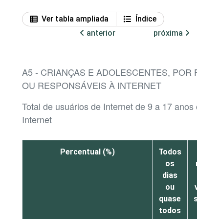
Ver tabla ampliada
Índice
anterior
próxima
A5 - CRIANÇAS E ADOLESCENTES, POR FRE
OU RESPONSÁVEIS À INTERNET
Total de usuários de Internet de 9 a 17 anos cujo
Internet
Percentual (%)
Todos
Pelo
os
meno
dias
uma
ou
vez po
quase
seman
todos