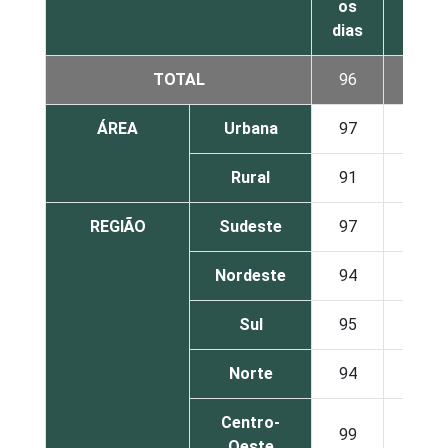
os
dias
TOTAL
96
4
ÁREA
Urbana
97
3
Rural
91
8
REGIÃO
Sudeste
97
3
Nordeste
94
6
Sul
95
4
Norte
94
5
Centro-
99
1
Oeste