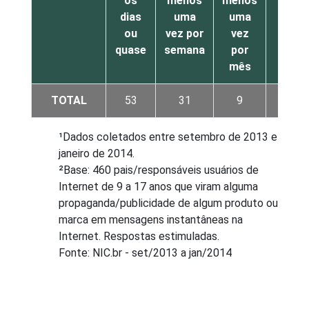
os
menos
menos
de
dias
uma
uma
uma
ou
vez por
vez
vez
quase
semana
por
por
mês
mês
TOTAL
53
31
9
5
¹Dados coletados entre setembro de 2013 e
janeiro de 2014.
²Base: 460 pais/responsáveis usuários de
Internet de 9 a 17 anos que viram alguma
propaganda/publicidade de algum produto ou
marca em mensagens instantâneas na
Internet. Respostas estimuladas.
Fonte: NIC.br - set/2013 a jan/2014