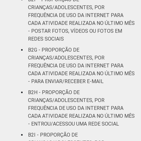
apresentado se refere apenas aos
CRIANÇAS/ADOLESCENTES, POR
resultados da alternativa "sim". Dados
FREQUÊNCIA DE USO DA INTERNET PARA
coletados entre setembro de 2013 e janeiro
CADA ATIVIDADE REALIZADA NO ÚLTIMO MÊS
de 2014.
- POSTAR FOTOS, VÍDEOS OU FOTOS EM
Fonte: NIC.br - set/2013 a jan/2014
REDES SOCIAIS
B2G - PROPORÇÃO DE
CRIANÇAS/ADOLESCENTES, POR
FREQUÊNCIA DE USO DA INTERNET PARA
CADA ATIVIDADE REALIZADA NO ÚLTIMO MÊS
- PARA ENVIAR/RECEBER E-MAIL
B2H - PROPORÇÃO DE
CRIANÇAS/ADOLESCENTES, POR
FREQUÊNCIA DE USO DA INTERNET PARA
CADA ATIVIDADE REALIZADA NO ÚLTIMO MÊS
- ENTROU/ACESSOU UMA REDE SOCIAL
B2I - PROPORÇÃO DE