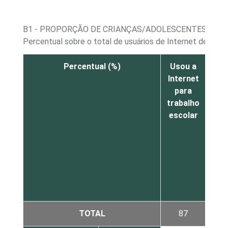
B1 - PROPORÇÃO DE CRIANÇAS/ADOLESCENTES, POR
Percentual sobre o total de usuários de Internet de 9 a 
Percentual (%)
Usou a
En
Internet
ac
para
uma
trabalho
s
escolar
co
Fac
Ork
TOTAL
87