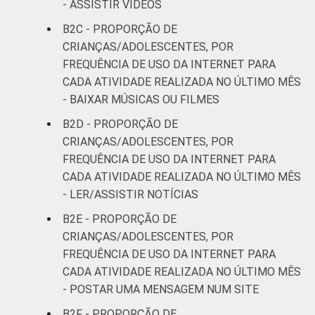
RENDA
Até 1 SM
86
- ASSISTIR VÍDEOS
FAMILIAR
B2C - PROPORÇÃO DE
Mais de 1
87
CRIANÇAS/ADOLESCENTES, POR
SM até 2 SM
FREQUÊNCIA DE USO DA INTERNET PARA
CADA ATIVIDADE REALIZADA NO ÚLTIMO MÊS
Mais de 2
86
- BAIXAR MÚSICAS OU FILMES
SM até 3 SM
B2D - PROPORÇÃO DE
Mais de 3
CRIANÇAS/ADOLESCENTES, POR
90
SM
FREQUÊNCIA DE USO DA INTERNET PARA
CADA ATIVIDADE REALIZADA NO ÚLTIMO MÊS
CLASSE
AB
89
- LER/ASSISTIR NOTÍCIAS
SOCIAL
B2E - PROPORÇÃO DE
C
88
CRIANÇAS/ADOLESCENTES, POR
FREQUÊNCIA DE USO DA INTERNET PARA
DE
81
CADA ATIVIDADE REALIZADA NO ÚLTIMO MÊS
- POSTAR UMA MENSAGEM NUM SITE
¹Base: 2 261 usuários de Internet de 9 a 17
anos. Respostas estimuladas. Cada item
B2F - PROPORÇÃO DE