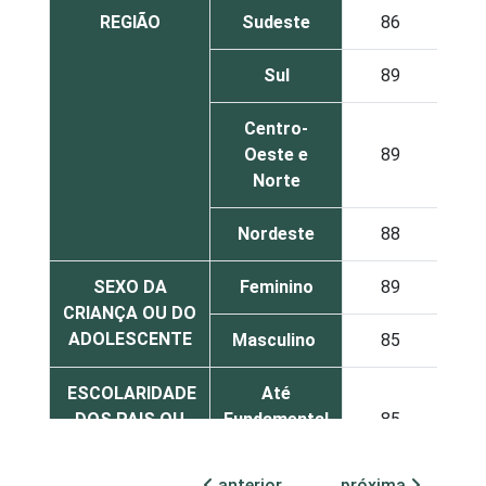
REGIÃO
Sudeste
86
Sul
89
Centro-
Oeste e
89
Norte
Nordeste
88
SEXO DA
Feminino
89
CRIANÇA OU DO
ADOLESCENTE
Masculino
85
ESCOLARIDADE
Até
DOS PAIS OU
Fundamental
85
RESPONSÁVEIS
I
anterior
próxima