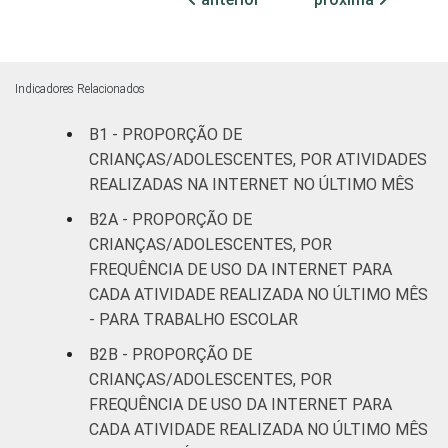
Fundamental
87
II
Médio ou
Indicadores Relacionados
89
mais
B1 - PROPORÇÃO DE
FAIXA ETÁRIA
De 9 a 10
CRIANÇAS/ADOLESCENTES, POR ATIVIDADES
83
DA CRIANÇA OU
anos
REALIZADAS NA INTERNET NO ÚLTIMO MÊS
DO
B2A - PROPORÇÃO DE
ADOLESCENTE
De 11 a 12
86
CRIANÇAS/ADOLESCENTES, POR
anos
FREQUÊNCIA DE USO DA INTERNET PARA
CADA ATIVIDADE REALIZADA NO ÚLTIMO MÊS
De 13 a 14
90
- PARA TRABALHO ESCOLAR
anos
B2B - PROPORÇÃO DE
De 15 a 17
CRIANÇAS/ADOLESCENTES, POR
88
anos
FREQUÊNCIA DE USO DA INTERNET PARA
CADA ATIVIDADE REALIZADA NO ÚLTIMO MÊS