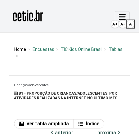
Ir para o conteúdo
Página inicial
A+
A-
A
Home
Encuestas
TIC Kids Online Brasil
Tablas
Crianças/adolescentes
B1 - PROPORÇÃO DE CRIANÇAS/ADOLESCENTES, POR
ATIVIDADES REALIZADAS NA INTERNET NO ÚLTIMO MÊS
Ver tabla ampliada
Índice
anterior
próxima