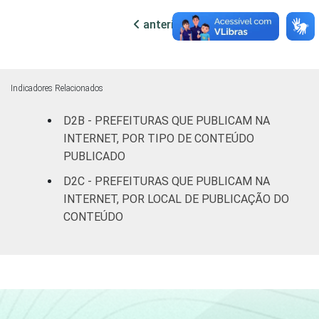
anterior
próxima
Mais de 10
mil até
73
90
100 mil
habitantes
Indicadores Relacionados
Mais de
D2B - PREFEITURAS QUE PUBLICAM NA
100 mil
INTERNET, POR TIPO DE CONTEÚDO
até 500
88
92
PUBLICADO
mil
D2C - PREFEITURAS QUE PUBLICAM NA
habitantes
INTERNET, POR LOCAL DE PUBLICAÇÃO DO
CONTEÚDO
Mais de
500 mil
91
98
habitantes
Fonte: CGI.br/NIC.br, Centro Regional de
Estudos para o Desenvolvimento da