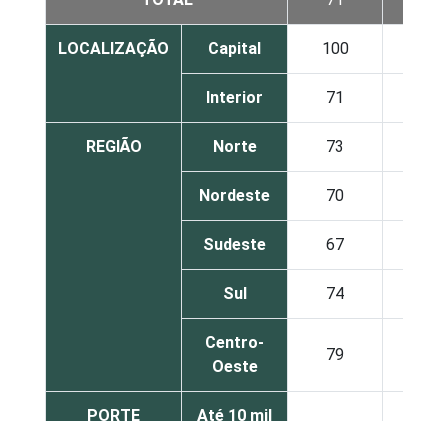
LOCALIZAÇÃO
Capital
100
100
Interior
71
87
REGIÃO
Norte
73
90
Nordeste
70
93
Sudeste
67
85
Sul
74
83
Centro-
79
85
Oeste
PORTE
Até 10 mil
67
84
habitantes