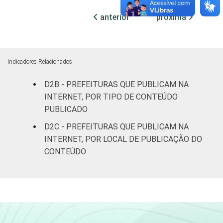
anterior
próxima
Mais de 10
mil até
73
90
100 mil
habitantes
Indicadores Relacionados
Mais de
D2B - PREFEITURAS QUE PUBLICAM NA
100 mil
INTERNET, POR TIPO DE CONTEÚDO
até 500
88
92
PUBLICADO
mil
D2C - PREFEITURAS QUE PUBLICAM NA
habitantes
INTERNET, POR LOCAL DE PUBLICAÇÃO DO
CONTEÚDO
Mais de
500 mil
91
98
habitantes
Fonte: CGI.br/NIC.br, Centro Regional de
Estudos para o Desenvolvimento da