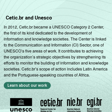
Sociedade da Informação (Cetic.br),
Pesquisa sobre o uso das tecnologias de
informação e comunicação no setor público
Cetic.br and Unesco
brasileiro - TIC Governo Eletrônico 2023.
In 2012, Cetic.br became a UNESCO Category 2 Center,
the first of its kind dedicated to the development of
information and knowledge societies. The Center is linked
to the Communication and Information (CI) Sector, one of
UNESCO’s five areas of work. It contributes to achieving
the organization’s strategic objectives by strengthening its
efforts to monitor the building of information and knowledge
societies. Cetic.br’s scope of action includes Latin America
and the Portuguese-speaking countries of Africa.
Learn about our work