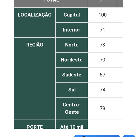
LOCALIZAÇÃO
Capital
100
100
Interior
71
87
REGIÃO
Norte
73
90
Nordeste
70
93
Sudeste
67
85
Sul
74
83
Centro-
79
85
Oeste
PORTE
Até 10 mil
67
84
habitantes