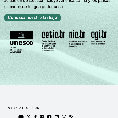
actuación de Cetic.br incluye América Latina y los países
africanos de lengua portuguesa.
Conozca nuestro trabajo
SIGA AL NIC.BR
YOUTUBE DO NIC.BR (ABRE EM NOVA ABA)
TWITTER DO NIC.BR (ABRE EM NOVA ABA)
FACEBOOK DO NIC.BR (ABRE EM NOVA AB
FLICKR DO NIC.BR (ABRE EM NOVA AB
TELEGRAM DO NIC.BR (ABRE EM N
LINKEDIN DO NIC.BR (ABRE EM
INSTAGRAM DO NIC.BR (AB
RSS DO NIC.BR (ABRE 