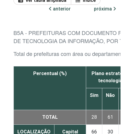
Ver tabla ampliada
Índice
anterior
próxima
B5A - PREFEITURAS COM DOCUMENTO FORM
DE TECNOLOGIA DA INFORMAÇÃO, POR TIPO
Total de prefeituras com área ou departamento de
Percentual (%)
Plano estratégico 
tecnologia da 
Sim
Não
Não
sabe
TOTAL
28
61
11
LOCALIZAÇÃO
Capital
66
30
4