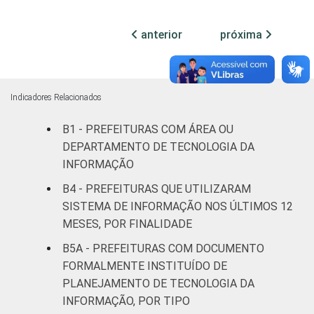
mil até
27
61
12
100 mil
anterior
próxima
habitantes
Mais de
100 mil
Indicadores Relacionados
até 500
49
45
5
mil
B1 - PREFEITURAS COM ÁREA OU
habitantes
DEPARTAMENTO DE TECNOLOGIA DA
INFORMAÇÃO
Mais de
B4 - PREFEITURAS QUE UTILIZARAM
500 mil
70
20
9
SISTEMA DE INFORMAÇÃO NOS ÚLTIMOS 12
habitantes
MESES, POR FINALIDADE
Fonte: CGI.br/NIC.br, Centro Regional de
B5A - PREFEITURAS COM DOCUMENTO
Estudos para o Desenvolvimento da
FORMALMENTE INSTITUÍDO DE
Sociedade da Informação (Cetic.br),
PLANEJAMENTO DE TECNOLOGIA DA
Pesquisa sobre o uso das tecnologias de
INFORMAÇÃO, POR TIPO
informação e comunicação no setor público