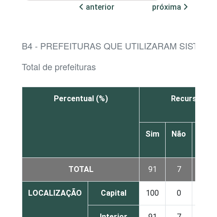
anterior
próxima
B4 - PREFEITURAS QUE UTILIZARAM SISTEM
Total de prefeituras
Percentual (%)
Recursos h
Sim
Não
Não
sabe
TOTAL
91
7
2
LOCALIZAÇÃO
Capital
100
0
0
Interior
91
7
2