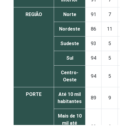
REGIÃO
Norte
91
7
1
Nordeste
86
11
2
Sudeste
93
5
2
Sul
94
5
1
Centro-
94
5
2
Oeste
PORTE
Até 10 mil
89
9
2
habitantes
Mais de 10
mil até
92
6
2
100 mil