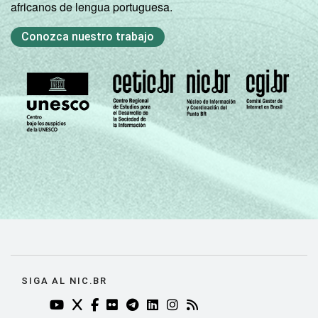
africanos de lengua portuguesa.
Conozca nuestro trabajo
SIGA AL NIC.BR
YOUTUBE DO NIC.BR (ABRE EM NOVA ABA)
TWITTER DO NIC.BR (ABRE EM NOVA ABA)
FACEBOOK DO NIC.BR (ABRE EM NOVA AB
FLICKR DO NIC.BR (ABRE EM NOVA AB
TELEGRAM DO NIC.BR (ABRE EM N
LINKEDIN DO NIC.BR (ABRE EM
INSTAGRAM DO NIC.BR (AB
RSS DO NIC.BR (ABRE 