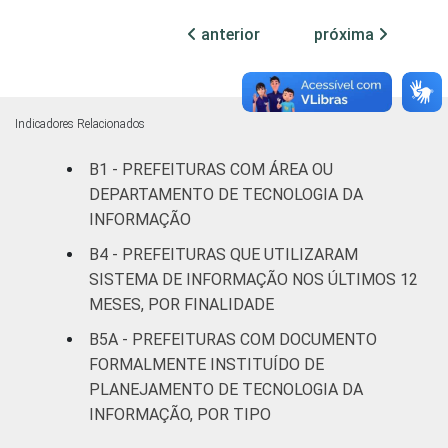
habitantes
anterior
próxima
Mais de
100 mil
até 500
95
4
1
Indicadores Relacionados
mil
habitantes
B1 - PREFEITURAS COM ÁREA OU
DEPARTAMENTO DE TECNOLOGIA DA
Mais de
INFORMAÇÃO
500 mil
97
0
3
B4 - PREFEITURAS QUE UTILIZARAM
habitantes
SISTEMA DE INFORMAÇÃO NOS ÚLTIMOS 12
MESES, POR FINALIDADE
Fonte: CGI.br/NIC.br, Centro Regional de
Estudos para o Desenvolvimento da
B5A - PREFEITURAS COM DOCUMENTO
Sociedade da Informação (Cetic.br),
FORMALMENTE INSTITUÍDO DE
Pesquisa sobre o uso das tecnologias de
PLANEJAMENTO DE TECNOLOGIA DA
informação e comunicação no setor público
INFORMAÇÃO, POR TIPO
brasileiro - TIC Governo Eletrônico 2023.