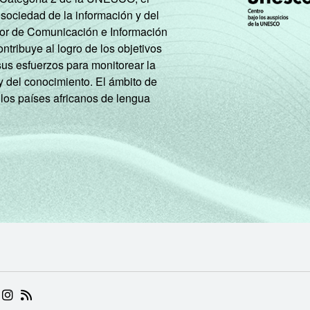
 sociedad de la información y del
tor de Comunicación e Información
tribuye al logro de los objetivos
sus esfuerzos para monitorear la
y del conocimiento. El ámbito de
 los países africanos de lengua
 (ABRE EM NOVA ABA)
.BR (ABRE EM NOVA ABA)
 NIC.BR (ABRE EM NOVA ABA)
 NIC.BR (ABRE EM NOVA ABA)
AM DO NIC.BR (ABRE EM NOVA ABA)
NKEDIN DO NIC.BR (ABRE EM NOVA ABA)
INSTAGRAM DO NIC.BR (ABRE EM NOVA ABA)
RSS DO NIC.BR (ABRE EM NOVA ABA)