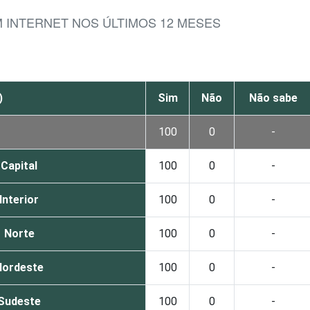
M INTERNET NOS ÚLTIMOS 12 MESES
)
Sim
Não
Não sabe
100
0
-
Capital
100
0
-
Interior
100
0
-
Norte
100
0
-
Nordeste
100
0
-
Sudeste
100
0
-