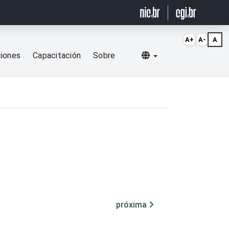
A+
A-
A
Selecionar idioma
ciones
Capacitación
Sobre
próxima