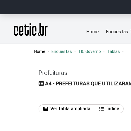
Ir para o conteúdo
Página inicial
Home
Encuestas 
Home
Encuestas
TIC Governo
Tablas
Prefeituras
A4 - PREFEITURAS QUE UTILIZARA
Ver tabla ampliada
Índice