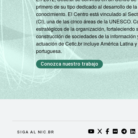
primero de su tipo dedicado al desarrollo de la
conocimiento. El Centro está vinculado al Sec
(CI), una de las cinco áreas de la UNESCO. Con
estratégicos de la organización, fortaleciendo 
construcción de sociedades de la información 
actuación de Cetic.br incluye América Latina y
portuguesa.
Conozca nuestro trabajo
YOUTUBE DO NIC.BR
TWITTER DO NIC
FACEBOOK DO
FLICKR DO
TELEGR
LI
SIGA AL NIC.BR