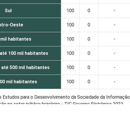
Sul
100
0
-
ntro-Oeste
100
0
-
 mil habitantes
100
0
-
 até 100 mil habitantes
100
0
-
 até 500 mil habitantes
100
0
-
00 mil habitantes
100
0
-
de Estudos para o Desenvolvimento da Sociedade da Informação 
o no setor público brasileiro - TIC Governo Eletrônico 2023.