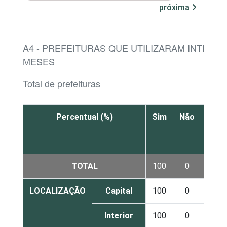
próxima
A4 - PREFEITURAS QUE UTILIZARAM INTERNE
MESES
Total de prefeituras
Percentual (%)
Sim
Não
Não
sabe
TOTAL
100
0
-
LOCALIZAÇÃO
Capital
100
0
-
Interior
100
0
-