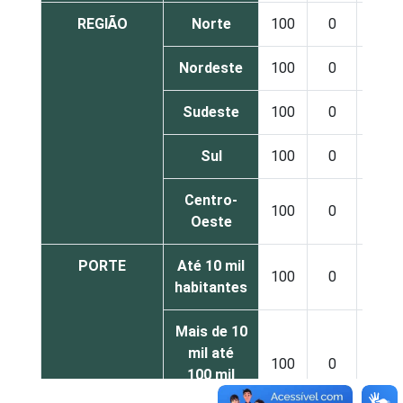
REGIÃO
Norte
100
0
-
Nordeste
100
0
-
Sudeste
100
0
-
Sul
100
0
-
Centro-
100
0
-
Oeste
PORTE
Até 10 mil
100
0
-
habitantes
Mais de 10
mil até
100
0
-
100 mil
habitantes