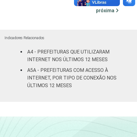
próxima
Mais de
100 mil
até 500
100
0
-
mil
Indicadores Relacionados
habitantes
A4 - PREFEITURAS QUE UTILIZARAM
Mais de
INTERNET NOS ÚLTIMOS 12 MESES
500 mil
100
0
-
A5A - PREFEITURAS COM ACESSO À
habitantes
INTERNET, POR TIPO DE CONEXÃO NOS
ÚLTIMOS 12 MESES
Fonte: CGI.br/NIC.br, Centro Regional de
Estudos para o Desenvolvimento da
Sociedade da Informação (Cetic.br),
Pesquisa sobre o uso das tecnologias de
informação e comunicação no setor público
brasileiro - TIC Governo Eletrônico 2023.