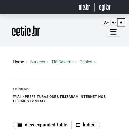
Ir para o conteúdo
A+
A-
A
Página inicial
Home
Surveys
TIC Governo
Tables
Prefeituras
A4 - PREFEITURAS QUE UTILIZARAM INTERNET NOS
ÚLTIMOS 12 MESES
View expanded table
Índice