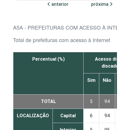
anterior
próxima
A5A - PREFEITURAS COM ACESSO À INTERNE
Total de prefeituras com acesso à Internet
Percentual (%)
Acesso discado
discada via t
Sim
Não
Não
sabe
TOTAL
5
94
1
LOCALIZAÇÃO
Capital
6
94
0
Interior
5
95
1