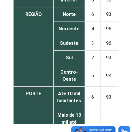
REGIÃO
Norte
6
93
1
Nordeste
4
95
1
Sudeste
3
96
1
Sul
7
93
1
Centro-
5
94
1
Oeste
PORTE
Até 10 mil
6
93
1
habitantes
Mais de 10
mil até
4
95
1
100 mil