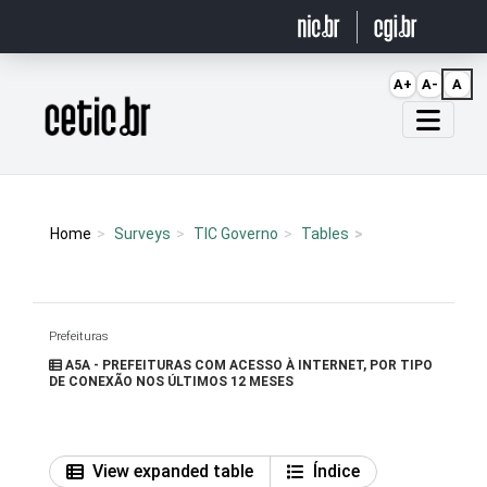
Ir para o conteúdo
A+
A-
A
Página inicial
Home
Surveys
TIC Governo
Tables
Prefeituras
A5A - PREFEITURAS COM ACESSO À INTERNET, POR TIPO
DE CONEXÃO NOS ÚLTIMOS 12 MESES
View expanded table
Índice