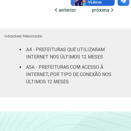
habitantes
anterior
próxima
Mais de
100 mil
até 500
3
97
0
Indicadores Relacionados
mil
habitantes
A4 - PREFEITURAS QUE UTILIZARAM
INTERNET NOS ÚLTIMOS 12 MESES
Mais de
A5A - PREFEITURAS COM ACESSO À
500 mil
0
100
0
INTERNET, POR TIPO DE CONEXÃO NOS
habitantes
ÚLTIMOS 12 MESES
Fonte: CGI.br/NIC.br, Centro Regional de
Estudos para o Desenvolvimento da
Sociedade da Informação (Cetic.br),
Pesquisa sobre o uso das tecnologias de
informação e comunicação no setor público
brasileiro - TIC Governo Eletrônico 2023.