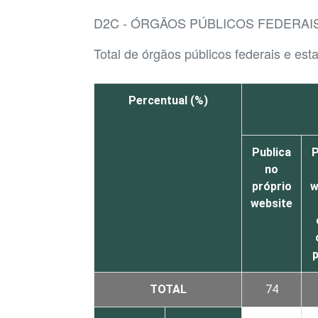
D2C - ÓRGÃOS PÚBLICOS FEDERAI
Total de órgãos públicos federais e est
Percentual (%)
Publica
P
no
próprio
w
website
p
TOTAL
74