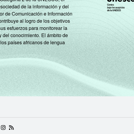
 sociedad de la información y del
tor de Comunicación e Información
tribuye al logro de los objetivos
sus esfuerzos para monitorear la
y del conocimiento. El ámbito de
 los países africanos de lengua
 (ABRE EM NOVA ABA)
.BR (ABRE EM NOVA ABA)
 NIC.BR (ABRE EM NOVA ABA)
 NIC.BR (ABRE EM NOVA ABA)
AM DO NIC.BR (ABRE EM NOVA ABA)
NKEDIN DO NIC.BR (ABRE EM NOVA ABA)
INSTAGRAM DO NIC.BR (ABRE EM NOVA ABA)
RSS DO NIC.BR (ABRE EM NOVA ABA)