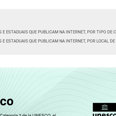
20
5
11
4
0
59
17
0
20
18
0
41
S E ESTADUAIS QUE PUBLICAM NA INTERNET, POR TIPO DE
S E ESTADUAIS QUE PUBLICAM NA INTERNET, POR LOCAL D
de Estudos para o Desenvolvimento da Sociedade da Informação 
o no setor público brasileiro – TIC Governo Eletrônico 2023.
sco
e Categoría 2 de la UNESCO, el