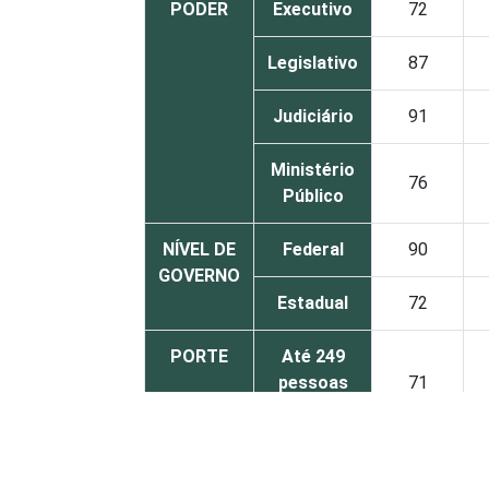
PODER
Executivo
72
Legislativo
87
Judiciário
91
Ministério
76
Público
NÍVEL DE
Federal
90
GOVERNO
Estadual
72
PORTE
Até 249
pessoas
71
ocupadas
De 250 ou
mais