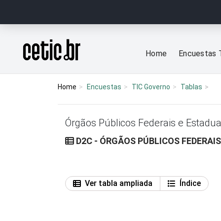
Ir para o conteúdo
Página inicial
Home
Encuestas 
Home
Encuestas
TIC Governo
Tablas
Órgãos Públicos Federais e Estadua
D2C - ÓRGÃOS PÚBLICOS FEDERAIS
Ver tabla ampliada
Índice