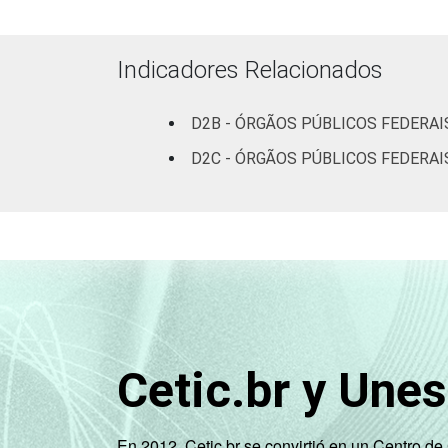
78
pessoas
ocupadas
Indicadores Relacionados
Não
57
declarado
D2B - ÓRGÃOS PÚBLICOS FEDERAI
D2C - ÓRGÃOS PÚBLICOS FEDERAI
Fonte: CGI.br/NIC.br, Centro Regional 
tecnologias de informação e comunicaçã
Cetic.br y Une
En 2012, Cetic.br se convirtió en un Centro d