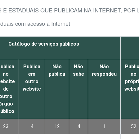
S E ESTADUAIS QUE PUBLICAM NA INTERNET, POR
aduais com acesso à Internet
Catálogo de serviços públicos
ublica
Publica
Não
Não
Não
Publi
no
em
publica
sabe
respondeu
no
ebsite
outro
própr
de
website
websi
outro
órgão
úblico
23
4
12
4
1
52