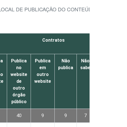
 LOCAL DE PUBLICAÇÃO DO CONTEÚDO
Contratos
ca
Publica
Publica
Não
Não
Não
no
em
publica
sabe
respondeu
io
website
outro
te
de
website
outro
órgão
público
40
9
9
7
1