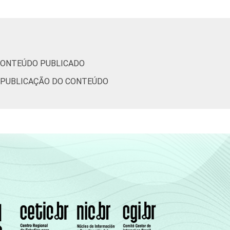
37
9
8
6
0
44
0
8
25
0
 CONTEÚDO PUBLICADO
E PUBLICAÇÃO DO CONTEÚDO
(Cetic.br), Pesquisa sobre o uso das