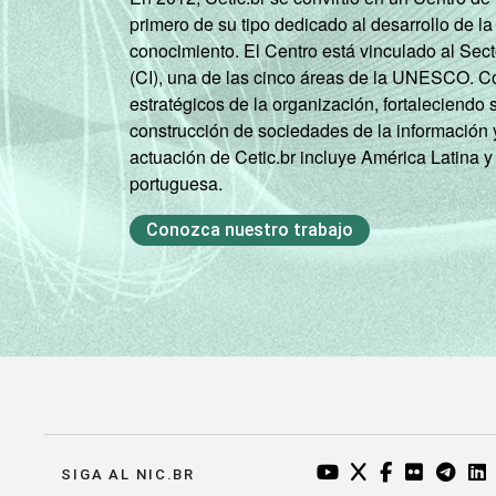
primero de su tipo dedicado al desarrollo de la
conocimiento. El Centro está vinculado al Sec
(CI), una de las cinco áreas de la UNESCO. Con
estratégicos de la organización, fortaleciendo 
construcción de sociedades de la información 
actuación de Cetic.br incluye América Latina y
portuguesa.
Conozca nuestro trabajo
YOUTUBE DO NIC.BR
TWITTER DO NIC
FACEBOOK DO
FLICKR DO
TELEGR
LI
SIGA AL NIC.BR