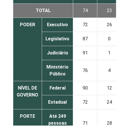
TOTAL
74
23
PODER
Executivo
72
26
Legislativo
87
0
Judiciário
91
1
Ministério
76
4
Público
NÍVEL DE
Federal
90
12
GOVERNO
Estadual
72
24
PORTE
Até 249
pessoas
71
28