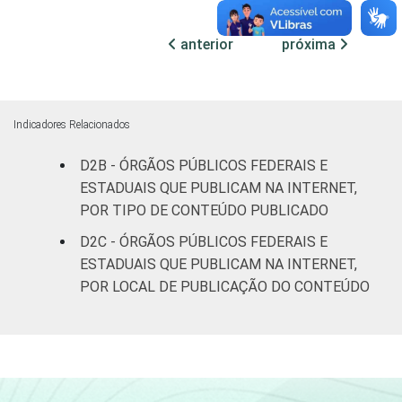
ocupadas
anterior
próxima
De 250 ou
mais
78
20
pessoas
ocupadas
Indicadores Relacionados
Não
D2B - ÓRGÃOS PÚBLICOS FEDERAIS E
57
17
declarado
ESTADUAIS QUE PUBLICAM NA INTERNET,
POR TIPO DE CONTEÚDO PUBLICADO
Fonte: CGI.br/NIC.br, Centro Regional de
D2C - ÓRGÃOS PÚBLICOS FEDERAIS E
Estudos para o Desenvolvimento da
ESTADUAIS QUE PUBLICAM NA INTERNET,
Sociedade da Informação (Cetic.br),
POR LOCAL DE PUBLICAÇÃO DO CONTEÚDO
Pesquisa sobre o uso das tecnologias de
informação e comunicação no setor público
brasileiro – TIC Governo Eletrônico 2023.