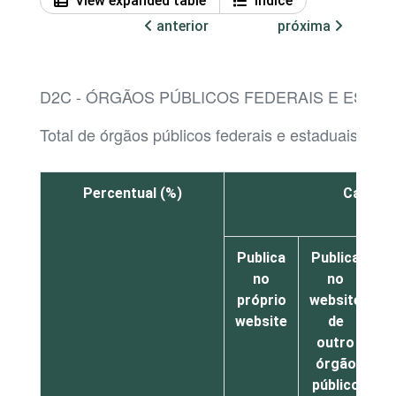
View expanded table
Índice
anterior
próxima
D2C - ÓRGÃOS PÚBLICOS FEDERAIS E ESTA
Total de órgãos públicos federais e estaduais com
Percentual (%)
Catálog
Publica
Publica
P
no
no
próprio
website
website
de
w
outro
órgão
público