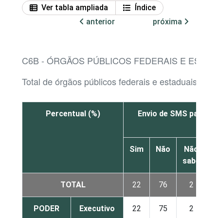
Ver tabla ampliada
Índice
anterior
próxima
C6B - ÓRGÃOS PÚBLICOS FEDERAIS E ESTAD
Total de órgãos públicos federais e estaduais com
Percentual (%)
Envio de SMS para o 
Sim
Não
Não
sabe
r
TOTAL
22
76
2
PODER
Executivo
22
75
2