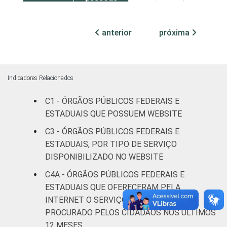
ocupadas
anterior
próxima
Não
18
75
7
declarado
Fonte: CGI.br/NIC.br, Centro Regional de
Indicadores Relacionados
Estudos para o Desenvolvimento da
Sociedade da Informação (Cetic.br),
C1 - ÓRGÃOS PÚBLICOS FEDERAIS E
Pesquisa sobre o uso das tecnologias de
ESTADUAIS QUE POSSUEM WEBSITE
informação e comunicação no setor público
C3 - ÓRGÃOS PÚBLICOS FEDERAIS E
brasileiro – TIC Governo Eletrônico 2023.
ESTADUAIS, POR TIPO DE SERVIÇO
DISPONIBILIZADO NO WEBSITE
C4A - ÓRGÃOS PÚBLICOS FEDERAIS E
ESTADUAIS QUE OFERECERAM PELA
INTERNET O SERVIÇO PÚBLICO MAIS
PROCURADO PELOS CIDADÃOS NOS ÚLTIMOS
12 MESES