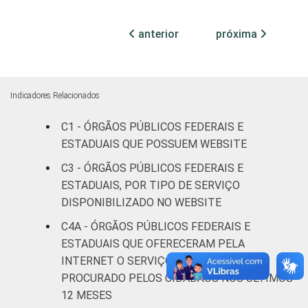
mais
45
32
pessoas
anterior
próxima
ocupadas
Não
31
33
declarado
Indicadores Relacionados
Fonte: CGI.br/NIC.br, Centro Regional de
C1 - ÓRGÃOS PÚBLICOS FEDERAIS E
Estudos para o Desenvolvimento da
ESTADUAIS QUE POSSUEM WEBSITE
Sociedade da Informação (Cetic.br),
C3 - ÓRGÃOS PÚBLICOS FEDERAIS E
Pesquisa sobre o uso das tecnologias de
ESTADUAIS, POR TIPO DE SERVIÇO
informação e comunicação no setor público
DISPONIBILIZADO NO WEBSITE
brasileiro – TIC Governo Eletrônico 2023.
C4A - ÓRGÃOS PÚBLICOS FEDERAIS E
ESTADUAIS QUE OFERECERAM PELA
INTERNET O SERVIÇO PÚBLICO MAIS
PROCURADO PELOS CIDADÃOS NOS ÚLTIMOS
12 MESES