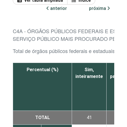
Ver tabla ampliada
Índice
anterior
próxima
C4A - ÓRGÃOS PÚBLICOS FEDERAIS E ESTA
SERVIÇO PÚBLICO MAIS PROCURADO PELOS 
Total de órgãos públicos federais e estaduais
Percentual (%)
Sim,
Sim
inteiramente
parcial
TOTAL
41
31