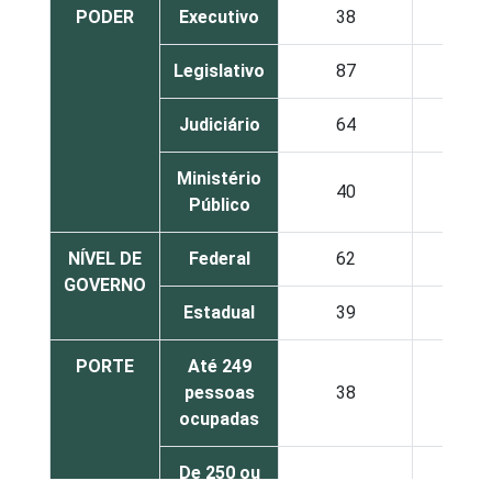
PODER
Executivo
38
32
Legislativo
87
6
Judiciário
64
25
Ministério
40
40
Público
NÍVEL DE
Federal
62
20
GOVERNO
Estadual
39
32
PORTE
Até 249
pessoas
38
29
ocupadas
De 250 ou