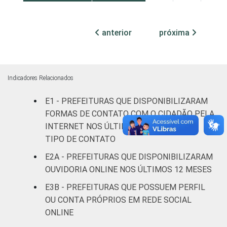
Mais de 10
mil até
94
6
0
anterior
próxima
100 mil
habitantes
Mais de
Indicadores Relacionados
100 mil
até 500
98
2
0
E1 - PREFEITURAS QUE DISPONIBILIZARAM
mil
FORMAS DE CONTATO COM O CIDADÃO PELA
habitantes
INTERNET NOS ÚLTIMOS 12 MESES, POR
TIPO DE CONTATO
Mais de
E2A - PREFEITURAS QUE DISPONIBILIZARAM
500 mil
97
3
0
OUVIDORIA ONLINE NOS ÚLTIMOS 12 MESES
habitantes
E3B - PREFEITURAS QUE POSSUEM PERFIL
Fonte: CGI.br/NIC.br, Centro Regional de
OU CONTA PRÓPRIOS EM REDE SOCIAL
Estudos para o Desenvolvimento da
ONLINE
Sociedade da Informação (Cetic.br),