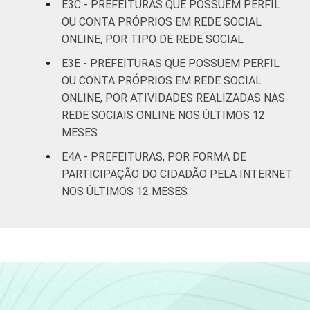
E3C - PREFEITURAS QUE POSSUEM PERFIL
Pesquisa sobre o uso das tecnologias de
OU CONTA PRÓPRIOS EM REDE SOCIAL
informação e comunicação no setor público
ONLINE, POR TIPO DE REDE SOCIAL
brasileiro - TIC Governo Eletrônico 2021.
E3E - PREFEITURAS QUE POSSUEM PERFIL
OU CONTA PRÓPRIOS EM REDE SOCIAL
ONLINE, POR ATIVIDADES REALIZADAS NAS
REDE SOCIAIS ONLINE NOS ÚLTIMOS 12
MESES
E4A - PREFEITURAS, POR FORMA DE
PARTICIPAÇÃO DO CIDADÃO PELA INTERNET
NOS ÚLTIMOS 12 MESES