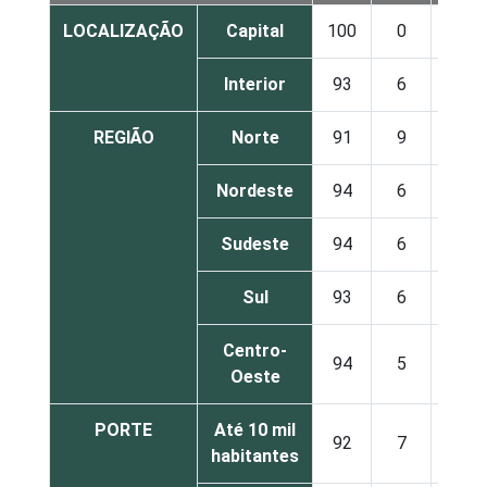
LOCALIZAÇÃO
Capital
100
0
0
Interior
93
6
1
REGIÃO
Norte
91
9
1
Nordeste
94
6
0
Sudeste
94
6
1
Sul
93
6
0
Centro-
94
5
1
Oeste
PORTE
Até 10 mil
92
7
1
habitantes