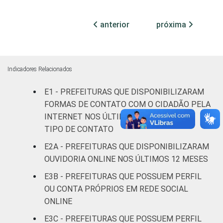
100 mil
habitantes
anterior
próxima
Mais de
100 mil
até 500
96
2
2
Indicadores Relacionados
mil
habitantes
E1 - PREFEITURAS QUE DISPONIBILIZARAM
FORMAS DE CONTATO COM O CIDADÃO PELA
Mais de
INTERNET NOS ÚLTIMOS 12 MESES, POR
500 mil
96
4
0
TIPO DE CONTATO
habitantes
E2A - PREFEITURAS QUE DISPONIBILIZARAM
OUVIDORIA ONLINE NOS ÚLTIMOS 12 MESES
Fonte: CGI.br/NIC.br, Centro Regional de
Estudos para o Desenvolvimento da
E3B - PREFEITURAS QUE POSSUEM PERFIL
Sociedade da Informação (Cetic.br),
OU CONTA PRÓPRIOS EM REDE SOCIAL
Pesquisa sobre o uso das tecnologias de
ONLINE
informação e comunicação no setor público
E3C - PREFEITURAS QUE POSSUEM PERFIL
brasileiro - TIC Governo Eletrônico 2021.