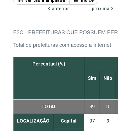
Ver tabla ampliada
Índice
anterior
próxima
E3C - PREFEITURAS QUE POSSUEM PERFIL O
Total de prefeituras com acesso à Internet
Percentual (%)
Fa
Sim
Não
Não
sabe
TOTAL
89
10
1
LOCALIZAÇÃO
Capital
97
3
0