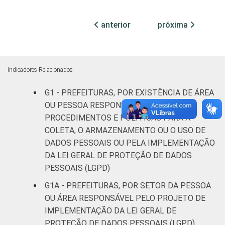
Mais de 10
mil até 20
11
20
anterior
próxima
mil
habitantes
Mais de 20
Indicadores Relacionados
mil até 50
10
21
mil
G1 - PREFEITURAS, POR EXISTÊNCIA DE ÁREA
habitantes
OU PESSOA RESPONSÁVEL POR
PROCEDIMENTOS E POLÍTICAS PARA A
Mais de 50
COLETA, O ARMAZENAMENTO OU O USO DE
mil até
DADOS PESSOAIS OU PELA IMPLEMENTAÇÃO
8
17
100 mil
DA LEI GERAL DE PROTEÇÃO DE DADOS
habitantes
PESSOAIS (LGPD)
G1A - PREFEITURAS, POR SETOR DA PESSOA
Mais de
100 mil
OU ÁREA RESPONSÁVEL PELO PROJETO DE
até 500
5
6
IMPLEMENTAÇÃO DA LEI GERAL DE
mil
PROTEÇÃO DE DADOS PESSOAIS (LGPD)