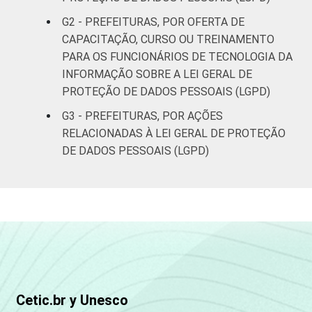
habitantes
G2 - PREFEITURAS, POR OFERTA DE
CAPACITAÇÃO, CURSO OU TREINAMENTO
Mais de
PARA OS FUNCIONÁRIOS DE TECNOLOGIA DA
500 mil
4
5
INFORMAÇÃO SOBRE A LEI GERAL DE
habitantes
PROTEÇÃO DE DADOS PESSOAIS (LGPD)
REGIÃO
Norte -
G3 - PREFEITURAS, POR AÇÕES
E
Até 5 mil
5
24
RELACIONADAS À LEI GERAL DE PROTEÇÃO
PORTE
habitantes
DE DADOS PESSOAIS (LGPD)
Norte -
Mais de 5
mil até 10
7
20
mil
habitantes
Norte -
Cetic.br y Unesco
Mais de 10