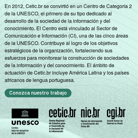
mil até 20
8
13
En 2012, Cetic.br se convirtió en un Centro de Categoría 2
mil
de la UNESCO, el primero de su tipo dedicado al
habitantes
desarrollo de la sociedad de la información y del
conocimiento. El Centro está vinculado al Sector de
Norte -
Comunicación e Información (CI), una de las cinco áreas
Mais de 20
de la UNESCO. Contribuye al logro de los objetivos
mil até 50
22
5
estratégicos de la organización, fortaleciendo sus
mil
esfuerzos para monitorear la construcción de sociedades
habitantes
de la información y del conocimiento. El ámbito de
actuación de Cetic.br incluye América Latina y los países
Norte -
africanos de lengua portuguesa.
Mais de 50
mil até
12
18
Conozca nuestro trabajo
100 mil
habitantes
Norte -
Mais de
9
6
100 mil