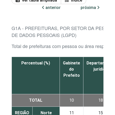
Ver tabla ampliada
Índice
anterior
próxima
G1A - PREFEITURAS, POR SETOR DA PESSO
DE DADOS PESSOAIS (LGPD)
Total de prefeituras com pessoa ou área respons
Percentual (%)
Gabinete
Departamento
do
jurídico
Prefeito
TOTAL
10
18
REGIÃO
Norte
11
15