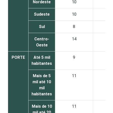
Nordeste
10
1
Sudeste
10
2
Sul
8
1
Centro-
14
1
Oeste
PORTE
Até 5 mil
9
1
habitantes
Mais de 5
11
2
mil até 10
mil
habitantes
Mais de 10
11
2
mil até 20