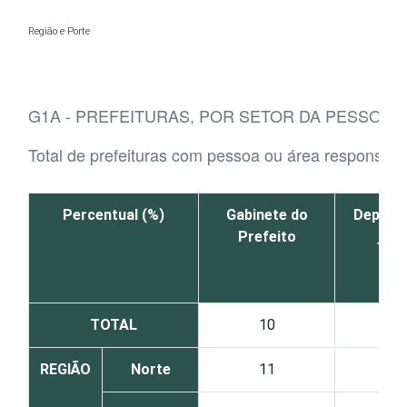
Ir para o conteúdo
Região e Porte
G1A - PREFEITURAS, POR SETOR DA PESSOA 
Total de prefeituras com pessoa ou área responsáv
Percentual (%)
Gabinete do
Depart
Prefeito
jurí
TOTAL
10
1
REGIÃO
Norte
11
1