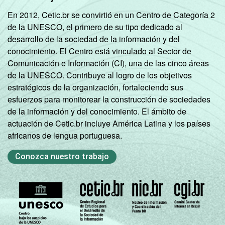
Mais de 10
En 2012, Cetic.br se convirtió en un Centro de Categoría 2
mil até 20
18
82
0
de la UNESCO, el primero de su tipo dedicado al
mil
desarrollo de la sociedad de la información y del
habitantes
conocimiento. El Centro está vinculado al Sector de
Comunicación e Información (CI), una de las cinco áreas
Norte -
de la UNESCO. Contribuye al logro de los objetivos
Mais de 20
estratégicos de la organización, fortaleciendo sus
mil até 50
29
63
8
esfuerzos para monitorear la construcción de sociedades
mil
de la información y del conocimiento. El ámbito de
habitantes
actuación de Cetic.br incluye América Latina y los países
africanos de lengua portuguesa.
Norte -
Mais de 50
Conozca nuestro trabajo
mil até
36
64
0
100 mil
habitantes
Norte -
Mais de