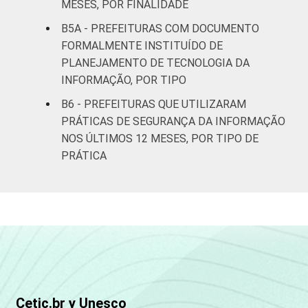
MESES, POR FINALIDADE
mil
B5A - PREFEITURAS COM DOCUMENTO
habitantes
FORMALMENTE INSTITUÍDO DE
PLANEJAMENTO DE TECNOLOGIA DA
Mais de
500 mil
55
45
0
INFORMAÇÃO, POR TIPO
habitantes
B6 - PREFEITURAS QUE UTILIZARAM
PRÁTICAS DE SEGURANÇA DA INFORMAÇÃO
REGIÃO
Norte -
NOS ÚLTIMOS 12 MESES, POR TIPO DE
E
Até 5 mil
17
62
21
PRÁTICA
PORTE
habitantes
Norte -
Mais de 5
mil até 10
0
91
9
mil
habitantes
Norte -
Cetic.br y Unesco