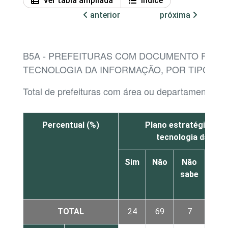
Ver tabla ampliada
Índice
anterior
próxima
B5A - PREFEITURAS COM DOCUMENTO FORM
TECNOLOGIA DA INFORMAÇÃO, POR TIPO
Total de prefeituras com área ou departamento de
Percentual (%)
Plano estratégico ou 
tecnologia da inf
Sim
Não
Não
sabe
res
TOTAL
24
69
7