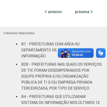
Mais de 10
anterior
próxima
mil até 20
22
70
6
mil
habitantes
Indicadores Relacionados
Mais de 20
mil até 50
B1 - PREFEITURAS COM ÁREA OU
27
67
6
mil
DEPARTAMENTO DE TECNOLOGIA DA
habitantes
INFORMAÇÃO
B2B - PREFEITURAS NAS QUAIS OS SERVIÇOS
Mais de 50
DE TIC FORAM DESEMPENHADOS POR
mil até
24
71
5
EQUIPE PRÓPRIA E/OU ORGANIZAÇÃO
100 mil
PÚBLICA DE TI E/OU EMPRESA PRIVADA
habitantes
TERCEIRIZADA, POR TIPO DE SERVIÇO
Mais de
B4 - PREFEITURAS QUE UTILIZARAM
100 mil
SISTEMA DE INFORMAÇÃO NOS ÚLTIMOS 12
até 500
32
65
3