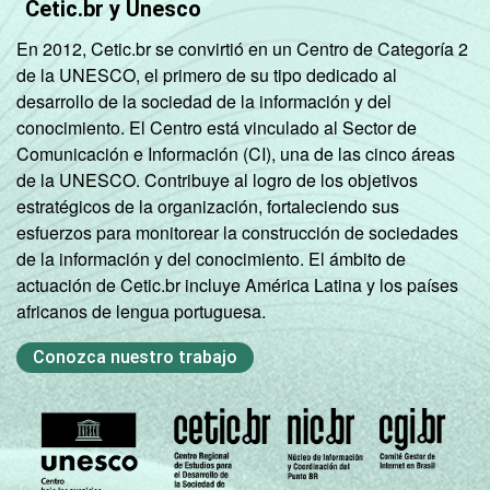
Cetic.br y Unesco
mil
En 2012, Cetic.br se convirtió en un Centro de Categoría 2
habitantes
de la UNESCO, el primero de su tipo dedicado al
desarrollo de la sociedad de la información y del
Norte -
conocimiento. El Centro está vinculado al Sector de
Mais de 20
Comunicación e Información (CI), una de las cinco áreas
mil até 50
71
2
de la UNESCO. Contribuye al logro de los objetivos
mil
estratégicos de la organización, fortaleciendo sus
habitantes
esfuerzos para monitorear la construcción de sociedades
de la información y del conocimiento. El ámbito de
Norte -
actuación de Cetic.br incluye América Latina y los países
Mais de 50
africanos de lengua portuguesa.
mil até
86
0
100 mil
Conozca nuestro trabajo
habitantes
Norte -
Mais de
97
3
100 mil