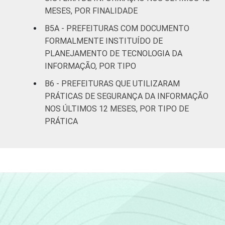
habitantes
MESES, POR FINALIDADE
Mais de
B5A - PREFEITURAS COM DOCUMENTO
500 mil
75
14
FORMALMENTE INSTITUÍDO DE
habitantes
PLANEJAMENTO DE TECNOLOGIA DA
INFORMAÇÃO, POR TIPO
REGIÃO
Norte -
B6 - PREFEITURAS QUE UTILIZARAM
E
Até 5 mil
54
0
PRÁTICAS DE SEGURANÇA DA INFORMAÇÃO
PORTE
habitantes
NOS ÚLTIMOS 12 MESES, POR TIPO DE
PRÁTICA
Norte -
Mais de 5
mil até 10
36
2
mil
habitantes
Norte -
Mais de 10
mil até 20
50
2