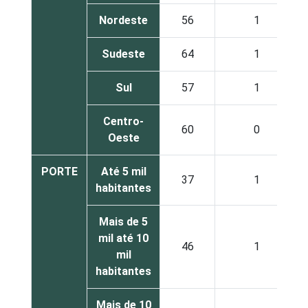
Nordeste
56
1
Sudeste
64
1
Sul
57
1
Centro-
60
0
Oeste
PORTE
Até 5 mil
37
1
habitantes
Mais de 5
mil até 10
46
1
mil
habitantes
Mais de 10