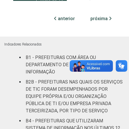
mil até 20
60
1
mil
anterior
próxima
habitantes
Mais de 20
mil até 50
79
1
Indicadores Relacionados
mil
habitantes
B1 - PREFEITURAS COM ÁREA OU
DEPARTAMENTO DE TECNOLOGIA DA
Mais de 50
INFORMAÇÃO
mil até
86
1
B2B - PREFEITURAS NAS QUAIS OS SERVIÇOS
100 mil
DE TIC FORAM DESEMPENHADOS POR
habitantes
EQUIPE PRÓPRIA E/OU ORGANIZAÇÃO
Mais de
PÚBLICA DE TI E/OU EMPRESA PRIVADA
100 mil
TERCEIRIZADA, POR TIPO DE SERVIÇO
até 500
93
2
B4 - PREFEITURAS QUE UTILIZARAM
mil
SISTEMA DE INFORMAÇÃO NOS ÚLTIMOS 12