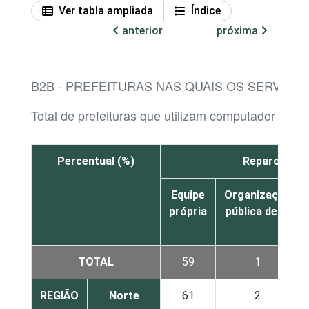
Ver tabla ampliada
Índice
anterior
próxima
B2B - PREFEITURAS NAS QUAIS OS SERVIÇO
Total de prefeituras que utilizam computador
Percentual (%)
Reparo e ma
Equipe
Organização
própria
pública de TI
TOTAL
59
1
REGIÃO
Norte
61
2