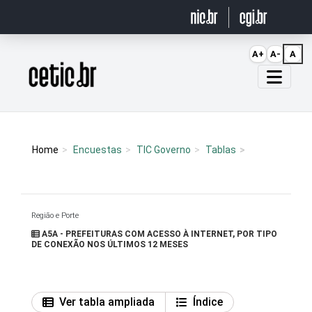
Ir para o conteúdo
A+
A-
A
Página inicial
Home
Encuestas
TIC Governo
Tablas
Região e Porte
A5A - PREFEITURAS COM ACESSO À INTERNET, POR TIPO
DE CONEXÃO NOS ÚLTIMOS 12 MESES
Ver tabla ampliada
Índice