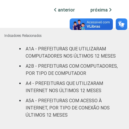
mil até 20
3
97
0
anterior
próxima
mil
habitantes
Mais de 20
Indicadores Relacionados
mil até 50
1
98
0
mil
A1A - PREFEITURAS QUE UTILIZARAM
habitantes
COMPUTADORES NOS ÚLTIMOS 12 MESES
A2B - PREFEITURAS COM COMPUTADORES,
Mais de 50
POR TIPO DE COMPUTADOR
mil até
2
98
0
100 mil
A4 - PREFEITURAS QUE UTILIZARAM
habitantes
INTERNET NOS ÚLTIMOS 12 MESES
A5A - PREFEITURAS COM ACESSO À
Mais de
INTERNET, POR TIPO DE CONEXÃO NOS
100 mil
ÚLTIMOS 12 MESES
até 500
1
99
0
mil