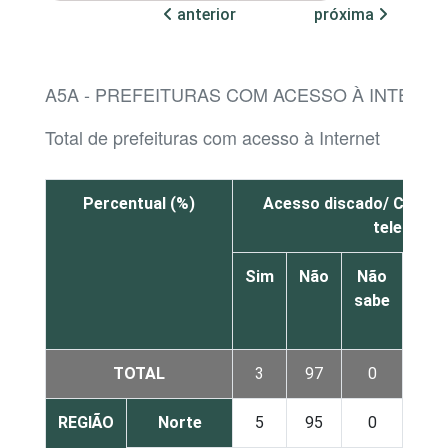
anterior
próxima
A5A - PREFEITURAS COM ACESSO À INTERNE
Total de prefeituras com acesso à Internet
Percentual (%)
Acesso discado/ Conexã
telefone
Sim
Não
Não
sabe
res
TOTAL
3
97
0
REGIÃO
Norte
5
95
0