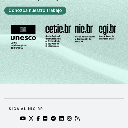
mil
Conozca nuestro trabajo
habitantes
Norte -
Mais de 20
mil até 50
5
95
0
mil
habitantes
Norte -
Mais de 50
mil até
8
92
0
100 mil
habitantes
Norte -
SIGA AL NIC.BR
Mais de
2
98
0
YOUTUBE DO NIC.BR (ABRE EM NOVA ABA)
TWITTER DO NIC.BR (ABRE EM NOVA ABA)
FACEBOOK DO NIC.BR (ABRE EM NOVA AB
FLICKR DO NIC.BR (ABRE EM NOVA AB
TELEGRAM DO NIC.BR (ABRE EM N
LINKEDIN DO NIC.BR (ABRE EM
INSTAGRAM DO NIC.BR (AB
RSS DO NIC.BR (ABRE 
100 mil
habitantes