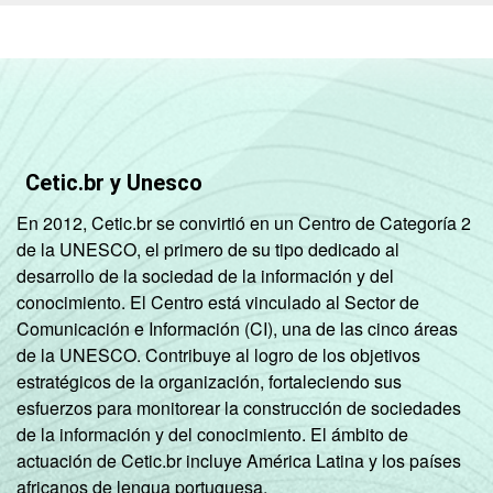
habitantes
Mais de
500 mil
1
99
0
habitantes
REGIÃO
Norte -
Cetic.br y Unesco
E
Até 5 mil
8
92
0
PORTE
habitantes
En 2012, Cetic.br se convirtió en un Centro de Categoría 2
de la UNESCO, el primero de su tipo dedicado al
Norte -
desarrollo de la sociedad de la información y del
Mais de 5
conocimiento. El Centro está vinculado al Sector de
mil até 10
2
98
0
Comunicación e Información (CI), una de las cinco áreas
mil
de la UNESCO. Contribuye al logro de los objetivos
habitantes
estratégicos de la organización, fortaleciendo sus
esfuerzos para monitorear la construcción de sociedades
Norte -
de la información y del conocimiento. El ámbito de
Mais de 10
actuación de Cetic.br incluye América Latina y los países
mil até 20
7
93
0
africanos de lengua portuguesa.