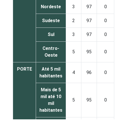
Nordeste
3
97
0
Sudeste
2
97
0
Sul
3
97
0
Centro-
5
95
0
Oeste
PORTE
Até 5 mil
4
96
0
habitantes
Mais de 5
mil até 10
5
95
0
mil
habitantes
Mais de 10