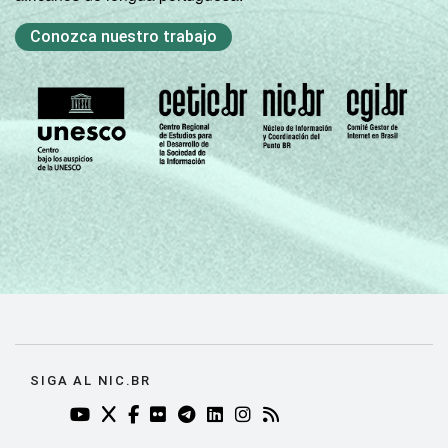
Conozca nuestro trabajo
Norte -
Mais de 20
mil até 50
100
0
0
mil
habitantes
Norte -
Mais de 50
mil até
100
0
0
100 mil
habitantes
Norte -
Mais de
100
0
0
100 mil
SIGA AL NIC.BR
habitantes
YOUTUBE DO NIC.BR (ABRE EM NOVA ABA)
TWITTER DO NIC.BR (ABRE EM NOVA ABA)
FACEBOOK DO NIC.BR (ABRE EM NOVA AB
FLICKR DO NIC.BR (ABRE EM NOVA AB
TELEGRAM DO NIC.BR (ABRE EM N
LINKEDIN DO NIC.BR (ABRE EM
INSTAGRAM DO NIC.BR (AB
RSS DO NIC.BR (ABRE 