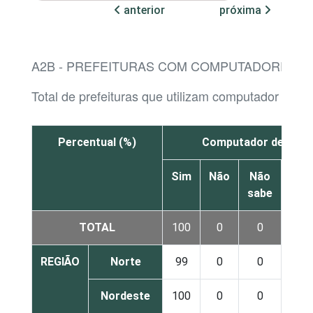
anterior
próxima
A2B - PREFEITURAS COM COMPUTADORES, 
Total de prefeituras que utilizam computador
Percentual (%)
Computador de mes
Sim
Não
Não
sabe
res
TOTAL
100
0
0
REGIÃO
Norte
99
0
0
Nordeste
100
0
0