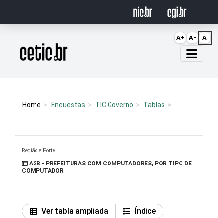
Ir para o conteúdo
A+
A-
A
Página inicial
Home
Encuestas
TIC Governo
Tablas
Região e Porte
A2B - PREFEITURAS COM COMPUTADORES, POR TIPO DE
COMPUTADOR
Ver tabla ampliada
Índice