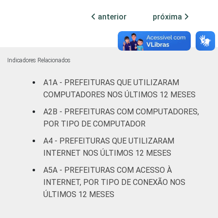
habitantes
anterior
próxima
Mais de 20
mil até 50
100
0
0
mil
Indicadores Relacionados
habitantes
A1A - PREFEITURAS QUE UTILIZARAM
Mais de 50
COMPUTADORES NOS ÚLTIMOS 12 MESES
mil até
100
0
0
A2B - PREFEITURAS COM COMPUTADORES,
100 mil
POR TIPO DE COMPUTADOR
habitantes
A4 - PREFEITURAS QUE UTILIZARAM
Mais de
INTERNET NOS ÚLTIMOS 12 MESES
100 mil
A5A - PREFEITURAS COM ACESSO À
até 500
100
0
0
INTERNET, POR TIPO DE CONEXÃO NOS
mil
ÚLTIMOS 12 MESES
habitantes