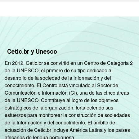
Mais de
500 mil
100
0
0
habitantes
REGIÃO
Norte -
E
Até 5 mil
98
0
2
PORTE
habitantes
Cetic.br y Unesco
Norte -
En 2012, Cetic.br se convirtió en un Centro de Categoría 2
Mais de 5
de la UNESCO, el primero de su tipo dedicado al
mil até 10
98
2
0
desarrollo de la sociedad de la información y del
mil
conocimiento. El Centro está vinculado al Sector de
habitantes
Comunicación e Información (CI), una de las cinco áreas
de la UNESCO. Contribuye al logro de los objetivos
Norte -
estratégicos de la organización, fortaleciendo sus
Mais de 10
esfuerzos para monitorear la construcción de sociedades
mil até 20
100
0
0
de la información y del conocimiento. El ámbito de
mil
actuación de Cetic.br incluye América Latina y los países
habitantes
africanos de lengua portuguesa.