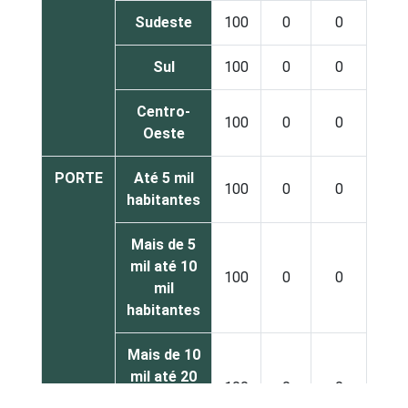
Sudeste
100
0
0
Sul
100
0
0
Centro-
100
0
0
Oeste
PORTE
Até 5 mil
100
0
0
habitantes
Mais de 5
mil até 10
100
0
0
mil
habitantes
Mais de 10
mil até 20
100
0
0
mil