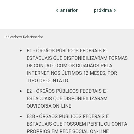
declarado
anterior
próxima
Fonte: CGI.br/NIC.br, Centro Regional de
Estudos para o Desenvolvimento da
Sociedade da Informação (Cetic.br),
Indicadores Relacionados
Pesquisa sobre o uso das tecnologias de
informação e comunicação no setor público
E1 - ÓRGÃOS PÚBLICOS FEDERAIS E
brasileiro - TIC Governo Eletrônico 2019.
ESTADUAIS QUE DISPONIBILIZARAM FORMAS
DE CONTATO COM OS CIDADÃOS PELA
INTERNET NOS ÚLTIMOS 12 MESES, POR
TIPO DE CONTATO
E2 - ÓRGÃOS PÚBLICOS FEDERAIS E
ESTADUAIS QUE DISPONIBILIZARAM
OUVIDORIA ON-LINE
E3B - ÓRGÃOS PÚBLICOS FEDERAIS E
ESTADUAIS QUE POSSUEM PERFIL OU CONTA
PRÓPRIOS EM REDE SOCIAL ON-LINE