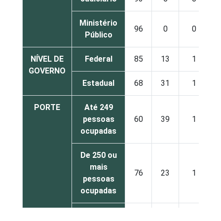
Ministério
96
0
0
Público
NÍVEL DE
Federal
85
13
1
GOVERNO
Estadual
68
31
1
PORTE
Até 249
pessoas
60
39
1
ocupadas
De 250 ou
mais
76
23
1
pessoas
ocupadas
Não
70
24
3