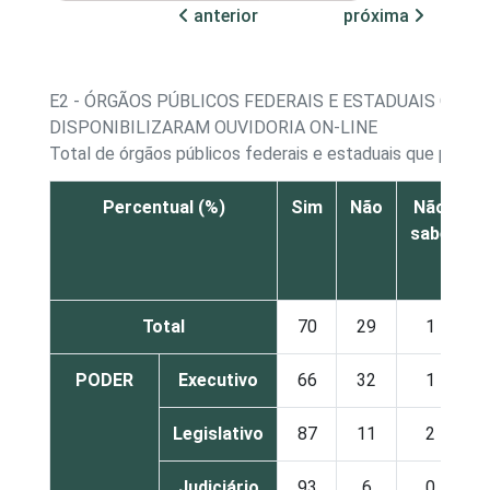
anterior
próxima
E2 - ÓRGÃOS PÚBLICOS FEDERAIS E ESTADUAIS QUE
DISPONIBILIZARAM OUVIDORIA ON-LINE
Total de órgãos públicos federais e estaduais que poss
Percentual (%)
Sim
Não
Não
sabe
r
Total
70
29
1
PODER
Executivo
66
32
1
Legislativo
87
11
2
Judiciário
93
6
0