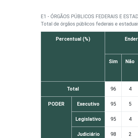
E1 - ÓRGÃOS PÚBLICOS FEDERAIS E EST
Total de órgãos públicos federais e estadu
Percentual (%)
Ender
Sim
Não
Total
96
4
PODER
Executivo
95
5
Legislativo
95
4
Judiciário
98
2