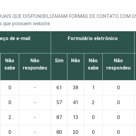
ADUAIS QUE DISPONIBILIZARAM FORMAS DE CONTATO COM O
ais que possuem website
eço de e-mail
Formulário eletrônico
Não
Não
Sim
Não
Não
Não
sabe
respondeu
sabe
respondeu
0
-
61
38
1
0
0
-
57
41
2
0
2
-
87
13
0
0
0
-
80
20
0
0