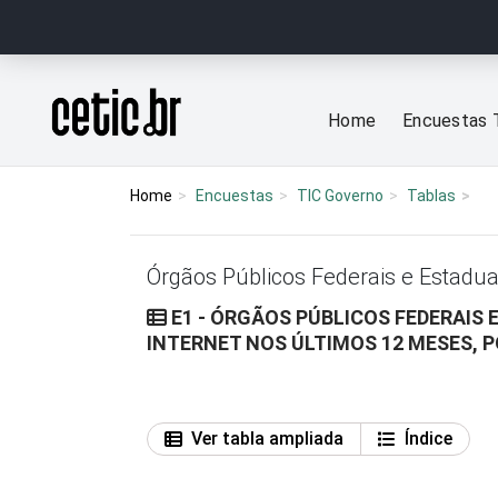
Ir para o conteúdo
Página inicial
Home
Encuestas 
Home
Encuestas
TIC Governo
Tablas
Órgãos Públicos Federais e Estadua
E1 - ÓRGÃOS PÚBLICOS FEDERAIS
INTERNET NOS ÚLTIMOS 12 MESES, 
Ver tabla ampliada
Índice