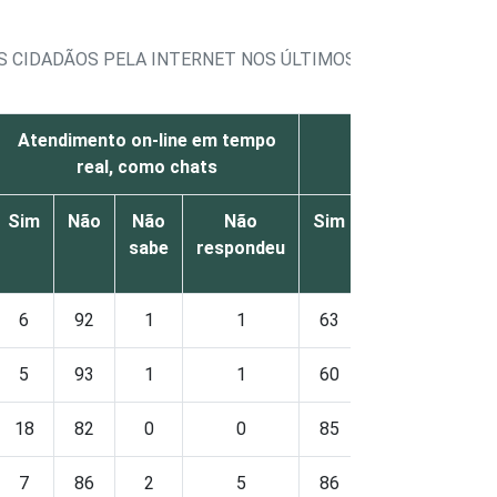
S CIDADÃOS PELA INTERNET NOS ÚLTIMOS 12 MESES, POR
Atendimento on-line em tempo
Denúncia on-l
real, como chats
Sim
Não
Não
Não
Sim
Não
Não
sabe
respondeu
sabe
6
92
1
1
63
34
2
5
93
1
1
60
37
2
18
82
0
0
85
13
2
7
86
2
5
86
10
1