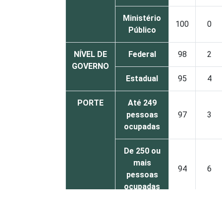
Ministério
100
0
Público
NÍVEL DE
Federal
98
2
GOVERNO
Estadual
95
4
PORTE
Até 249
pessoas
97
3
ocupadas
De 250 ou
mais
94
6
pessoas
ocupadas
Não
98
1