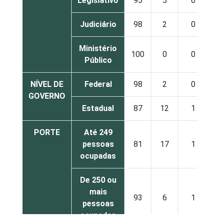
Legislativo
95
5
0
Judiciário
98
2
0
Ministério
100
0
0
Público
NÍVEL DE
Federal
98
2
0
GOVERNO
Estadual
87
12
1
PORTE
Até 249
pessoas
81
17
1
ocupadas
De 250 ou
mais
93
6
1
pessoas
ocupadas