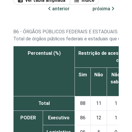
Ver tabla ampliada
Índice
anterior
próxima
B6 - ÓRGÃOS PÚBLICOS FEDERAIS E ESTADUAIS QUE
Total de órgãos públicos federais e estaduais que utili
Percentual (%)
Restrição de acesso fís
centra
Sim
Não
Não
sabe
r
Total
88
11
1
PODER
Executivo
86
12
1