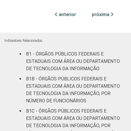
Não
anterior
próxima
85
10
0
declarado
Fonte: CGI.br/NIC.br, Centro Regional de
Estudos para o Desenvolvimento da
Indicadores Relacionados
Sociedade da Informação (Cetic.br),
B1 - ÓRGÃOS PÚBLICOS FEDERAIS E
Pesquisa sobre o uso das tecnologias de
ESTADUAIS COM ÁREA OU DEPARTAMENTO
informação e comunicação no setor público
DE TECNOLOGIA DA INFORMAÇÃO
brasileiro - TIC Governo Eletrônico 2019.
B1B - ÓRGÃOS PÚBLICOS FEDERAIS E
ESTADUAIS COM ÁREA OU DEPARTAMENTO
DE TECNOLOGIA DA INFORMAÇÃO, POR
NÚMERO DE FUNCIONÁRIOS
B1C - ÓRGÃOS PÚBLICOS FEDERAIS E
ESTADUAIS COM ÁREA OU DEPARTAMENTO
DE TECNOLOGIA DA INFORMAÇÃO, POR