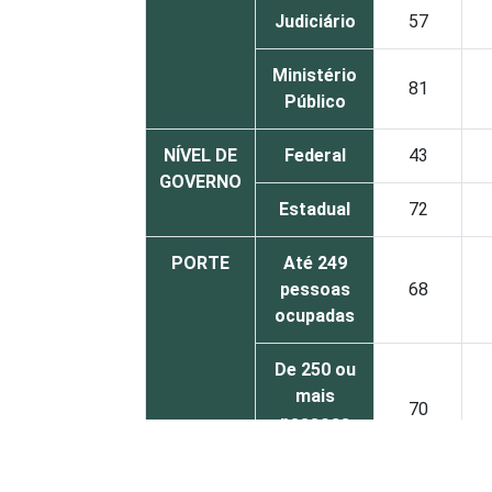
Judiciário
57
Ministério
81
Público
NÍVEL DE
Federal
43
GOVERNO
Estadual
72
PORTE
Até 249
pessoas
68
ocupadas
De 250 ou
mais
70
pessoas
ocupadas