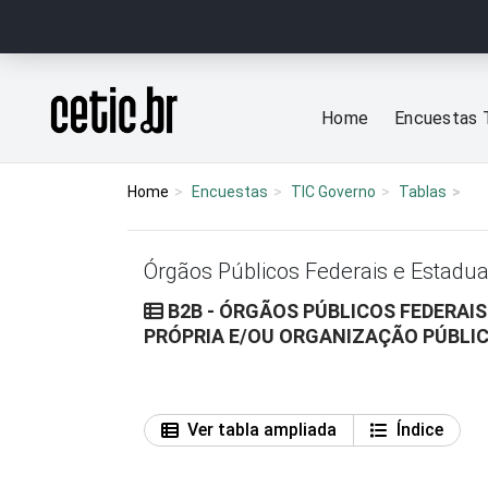
Ir para o conteúdo
Página inicial
Home
Encuestas 
Home
Encuestas
TIC Governo
Tablas
Órgãos Públicos Federais e Estadua
B2B - ÓRGÃOS PÚBLICOS FEDERAIS
PRÓPRIA E/OU ORGANIZAÇÃO PÚBLICA
Ver tabla ampliada
Índice