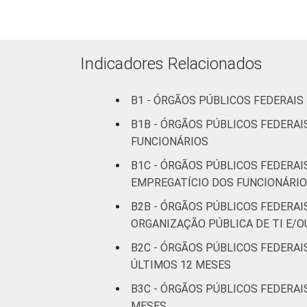
Não
66
declarado
Fonte: CGI.br/NIC.br, Centro Regional 
Indicadores Relacionados
tecnologias de informação e comunicaçã
B1 - ÓRGÃOS PÚBLICOS FEDERAI
B1B - ÓRGÃOS PÚBLICOS FEDERA
FUNCIONÁRIOS
B1C - ÓRGÃOS PÚBLICOS FEDERA
EMPREGATÍCIO DOS FUNCIONÁRI
B2B - ÓRGÃOS PÚBLICOS FEDERAI
ORGANIZAÇÃO PÚBLICA DE TI E/O
B2C - ÓRGÃOS PÚBLICOS FEDERA
ÚLTIMOS 12 MESES
B3C - ÓRGÃOS PÚBLICOS FEDERAI
MESES