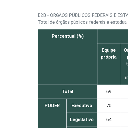
B2B - ÓRGÃOS PÚBLICOS FEDERAIS E EST
Total de órgãos públicos federais e estadua
Percentual (%)
Equipe
O
própria
i
Total
69
PODER
Executivo
70
Legislativo
64