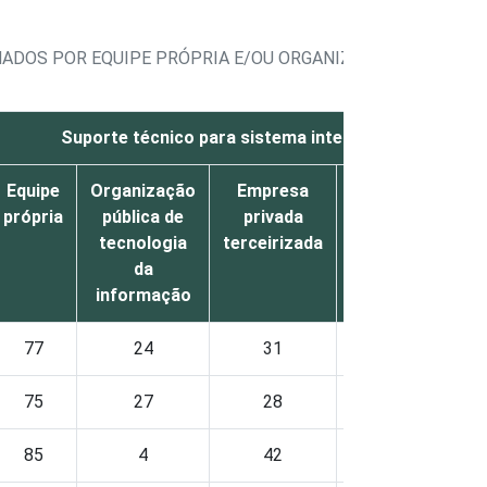
ADOS POR EQUIPE PRÓPRIA E/OU ORGANIZAÇÃO PÚBLICA DE
Suporte técnico para sistema interno do órgão públ
Equipe
Organização
Empresa
Nenhum/Não
própria
pública de
privada
utiliza esse
tecnologia
terceirizada
serviço
da
informação
77
24
31
1
75
27
28
1
85
4
42
0