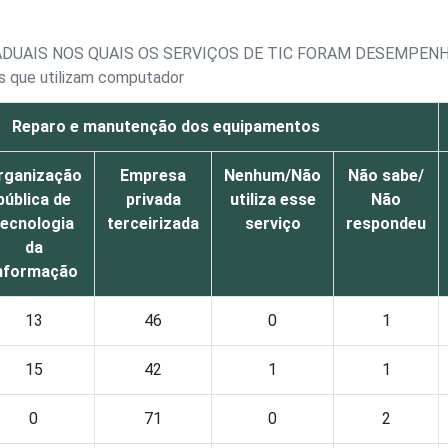
ADUAIS NOS QUAIS OS SERVIÇOS DE TIC FORAM DESEMPENH
is que utilizam computador
Reparo e manutenção dos equipamentos
rganização
Empresa
Nenhum/Não
Não sabe/
pública de
privada
utiliza esse
Não
tecnologia
terceirizada
serviço
respondeu
da
nformação
13
46
0
1
15
42
1
1
0
71
0
2