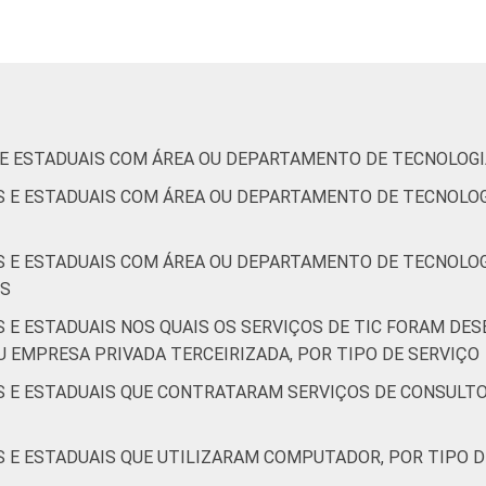
14
37
0
3
de Estudos para o Desenvolvimento da Sociedade da Informação 
o no setor público brasileiro - TIC Governo Eletrônico 2019.
S E ESTADUAIS COM ÁREA OU DEPARTAMENTO DE TECNOLOG
IS E ESTADUAIS COM ÁREA OU DEPARTAMENTO DE TECNOLO
IS E ESTADUAIS COM ÁREA OU DEPARTAMENTO DE TECNOLOG
OS
S E ESTADUAIS NOS QUAIS OS SERVIÇOS DE TIC FORAM D
U EMPRESA PRIVADA TERCEIRIZADA, POR TIPO DE SERVIÇO
IS E ESTADUAIS QUE CONTRATARAM SERVIÇOS DE CONSULT
S E ESTADUAIS QUE UTILIZARAM COMPUTADOR, POR TIPO 