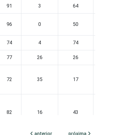
91
3
64
0
96
0
50
0
74
4
74
0
77
26
26
1
72
35
17
1
82
16
43
0
anterior
próxima