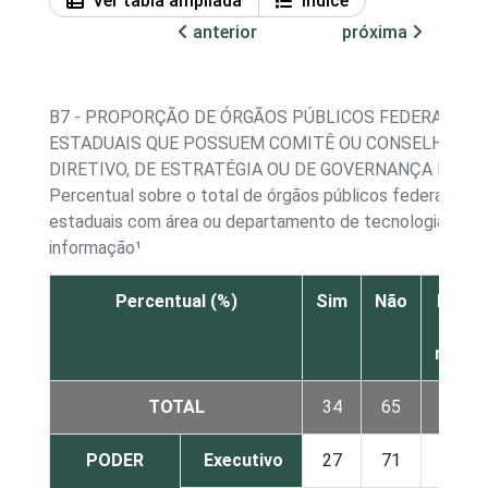
Ver tabla ampliada
Índice
anterior
próxima
B7 - PROPORÇÃO DE ÓRGÃOS PÚBLICOS FEDERAIS E
ESTADUAIS QUE POSSUEM COMITÊ OU CONSELHO
DIRETIVO, DE ESTRATÉGIA OU DE GOVERNANÇA DE TI
Percentual sobre o total de órgãos públicos federais e
estaduais com área ou departamento de tecnologia da
informação¹
Percentual (%)
Sim
Não
Não s
Nã
respo
TOTAL
34
65
2
PODER
Executivo
27
71
2