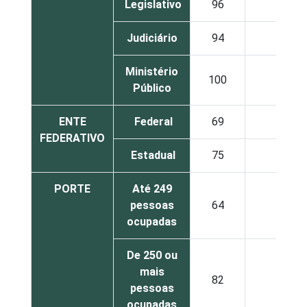
Legislativo
96
2
Judiciário
94
5
Ministério
100
0
Público
ENTE
Federal
69
10
FEDERATIVO
Estadual
75
20
PORTE
Até 249
pessoas
64
27
ocupadas
De 250 ou
mais
82
13
pessoas
ocupadas