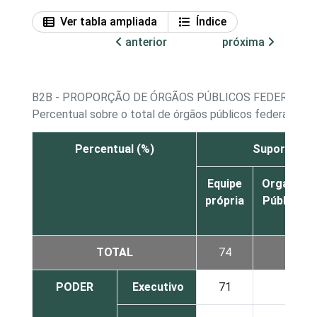
Ver tabla ampliada
Índice
anterior
próxima
B2B - PROPORÇÃO DE ÓRGÃOS PÚBLICOS FEDERAIS E
Percentual sobre o total de órgãos públicos federais e 
Percentual (%)
Suporte téc
Equipe
Organiza
própria
Pública de
TOTAL
74
19
PODER
Executivo
71
21