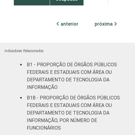
¹Base: 1.641 órgãos públicos federais e
estaduais que declararam ter acesso à
anterior
próxima
Internet nos últimos 12 meses. Respostas
múltiplas e estimuladas. Dados coletados
entre julho e outubro de 2015.
Indicadores Relacionados
B1 - PROPORÇÃO DE ÓRGÃOS PÚBLICOS
FEDERAIS E ESTADUAIS COM ÁREA OU
DEPARTAMENTO DE TECNOLOGIA DA
INFORMAÇÃO
B1B - PROPORÇÃO DE ÓRGÃOS PÚBLICOS
FEDERAIS E ESTADUAIS COM ÁREA OU
DEPARTAMENTO DE TECNOLOGIA DA
INFORMAÇÃO, POR NÚMERO DE
FUNCIONÁRIOS