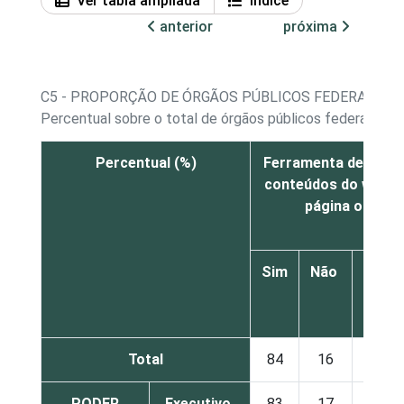
Ver tabla ampliada
Índice
anterior
próxima
C5 - PROPORÇÃO DE ÓRGÃOS PÚBLICOS FEDERAIS E E
Percentual sobre o total de órgãos públicos federais e e
Percentual (%)
Ferramenta de busc
conteúdos do websi
página oficial
Sim
Não
Não 
N
Resp
Total
84
16
PODER
Executivo
83
17