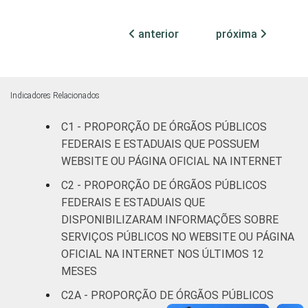
86
13
pessoas
ocupadas
anterior
próxima
¹ Base: 1.484 órgãos públicos federais e
estaduais que declararam possuir website ou
página oficial na Internet. Respostas
Indicadores Relacionados
estimuladas e rodiziadas. Dados coletados
C1 - PROPORÇÃO DE ÓRGÃOS PÚBLICOS
entre outubro e dezembro de 2013.
FEDERAIS E ESTADUAIS QUE POSSUEM
Fonte: NIC.br - out/2013 a dez/2013
WEBSITE OU PÁGINA OFICIAL NA INTERNET
C2 - PROPORÇÃO DE ÓRGÃOS PÚBLICOS
FEDERAIS E ESTADUAIS QUE
DISPONIBILIZARAM INFORMAÇÕES SOBRE
SERVIÇOS PÚBLICOS NO WEBSITE OU PÁGINA
OFICIAL NA INTERNET NOS ÚLTIMOS 12
MESES
C2A - PROPORÇÃO DE ÓRGÃOS PÚBLICOS