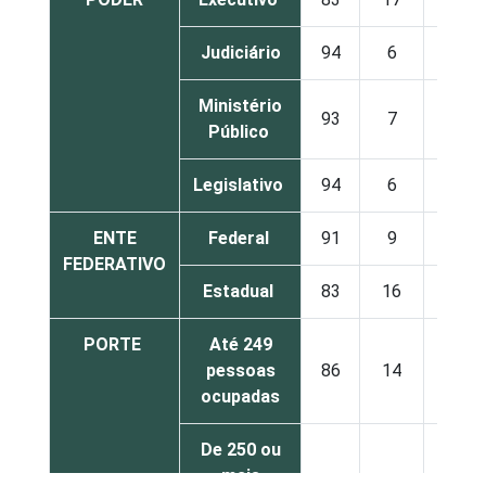
Judiciário
94
6
Ministério
93
7
Público
Legislativo
94
6
ENTE
Federal
91
9
FEDERATIVO
Estadual
83
16
PORTE
Até 249
pessoas
86
14
ocupadas
De 250 ou
mais