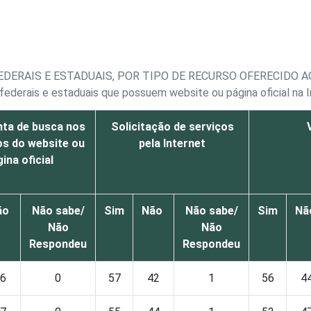
DERAIS E ESTADUAIS, POR TIPO DE RECURSO OFERECIDO A
federais e estaduais que possuem website ou página oficial na I
ta de busca nos
Solicitação de serviços
s do website ou
pela Internet
ina oficial
ão
Não sabe/
Sim
Não
Não sabe/
Sim
Nã
Não
Não
Respondeu
Respondeu
6
0
57
42
1
56
4