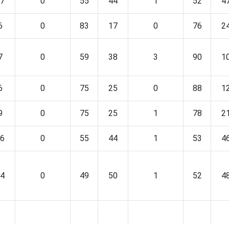
7
0
55
44
1
52
4
6
0
83
17
0
76
2
7
0
59
38
3
90
1
6
0
75
25
0
88
1
9
0
75
25
1
78
2
6
0
55
44
1
53
4
4
0
49
50
1
52
4