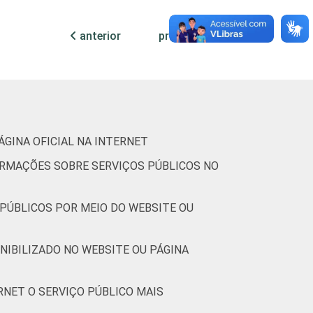
8
1
34
66
0
30
70
anterior
próxima
Internet. Respostas estimuladas e rodiziadas.
ÁGINA OFICIAL NA INTERNET
FORMAÇÕES SOBRE SERVIÇOS PÚBLICOS NO
 PÚBLICOS POR MEIO DO WEBSITE OU
ONIBILIZADO NO WEBSITE OU PÁGINA
RNET O SERVIÇO PÚBLICO MAIS