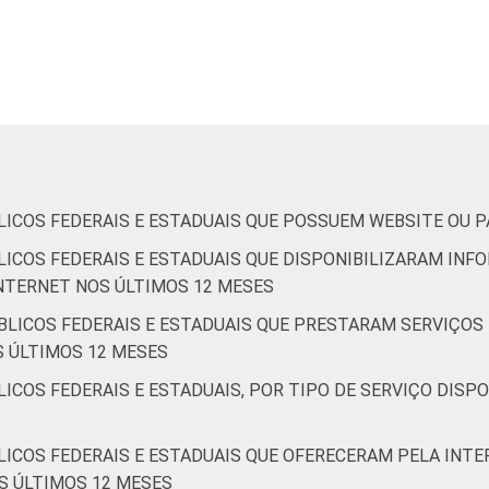
3
1
64
36
0
61
3
e estaduais que declararam possuir website ou página oficial na 
embro de 2013.
ICOS FEDERAIS E ESTADUAIS QUE POSSUEM WEBSITE OU P
LICOS FEDERAIS E ESTADUAIS QUE DISPONIBILIZARAM IN
INTERNET NOS ÚLTIMOS 12 MESES
BLICOS FEDERAIS E ESTADUAIS QUE PRESTARAM SERVIÇOS
S ÚLTIMOS 12 MESES
ICOS FEDERAIS E ESTADUAIS, POR TIPO DE SERVIÇO DISP
ICOS FEDERAIS E ESTADUAIS QUE OFERECERAM PELA INTE
S ÚLTIMOS 12 MESES