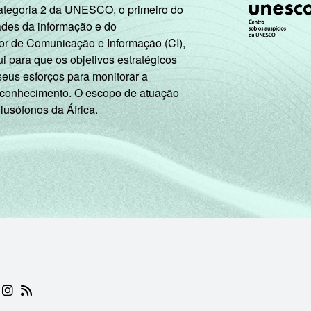
Categoria 2 da UNESCO, o primeiro do
ades da informação e do
or de Comunicação e Informação (CI),
 para que os objetivos estratégicos
seus esforços para monitorar a
 conhecimento. O escopo de atuação
 lusófonos da África.
 (ABRE EM NOVA ABA)
.BR (ABRE EM NOVA ABA)
 NIC.BR (ABRE EM NOVA ABA)
 NIC.BR (ABRE EM NOVA ABA)
AM DO NIC.BR (ABRE EM NOVA ABA)
NKEDIN DO NIC.BR (ABRE EM NOVA ABA)
INSTAGRAM DO NIC.BR (ABRE EM NOVA ABA)
RSS DO NIC.BR (ABRE EM NOVA ABA)