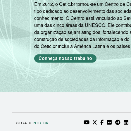
Em 2012, o Cetic.br tornou-se um Centro de 
tipo dedicado ao desenvolvimento das socied
conhecimento. O Centro está vinculado ao Set
uma das cinco áreas da UNESCO. Ele contribui
da organização sejam atingidos, fortalecendo 
construção de sociedades da informação e do
do Cetic.br inclui a América Latina e os países
Conheça nosso trabalho
YOUTUBE DO NIC.BR
TWITTER DO NIC
FACEBOOK DO
FLICKR DO
TELEGR
LI
SIGA O
NIC.BR