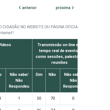
anterior
próxima
O CIDADÃO NO WEBSITE OU PÁGINA OFICIAL NA INTERNET
nternet¹
Vídeos
Transmissão on-line em
Áudio o
tempo real de eventos
como sessões, palestras,
reuniões
o
Não sabe/
Sim
Não
Não sabe/
Sim
Nã
Não
Não
Respondeu
Respondeu
4
1
30
70
0
27
73