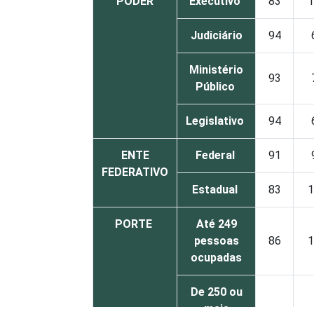
PODER
Executivo
83
1
Judiciário
94
Ministério
93
Público
Legislativo
94
ENTE
Federal
91
FEDERATIVO
Estadual
83
1
PORTE
Até 249
pessoas
86
1
ocupadas
De 250 ou
mais