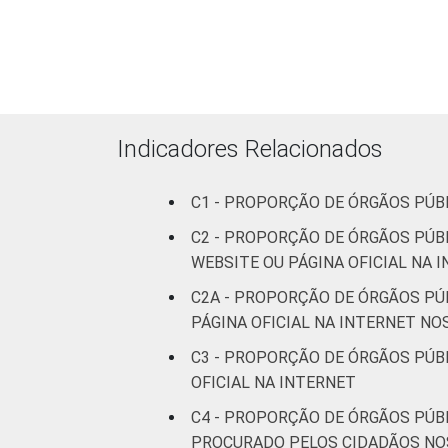
86
1
pessoas
ocupadas
¹ Base: 1.484 órgãos públicos federais 
Dados coletados entre outubro e dez
Fonte: NIC.br - out/2013 a dez/2013
Indicadores Relacionados
C1 - PROPORÇÃO DE ÓRGÃOS PÚBL
C2 - PROPORÇÃO DE ÓRGÃOS PÚB
WEBSITE OU PÁGINA OFICIAL NA 
C2A - PROPORÇÃO DE ÓRGÃOS PÚ
PÁGINA OFICIAL NA INTERNET NO
C3 - PROPORÇÃO DE ÓRGÃOS PÚBL
OFICIAL NA INTERNET
C4 - PROPORÇÃO DE ÓRGÃOS PÚBL
PROCURADO PELOS CIDADÃOS NO