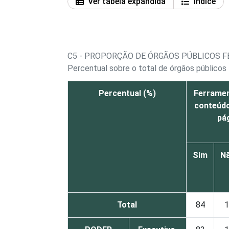
Ver tabela expandida
Índice
C5 - PROPORÇÃO DE ÓRGÃOS PÚBLICOS FE
Percentual sobre o total de órgãos públicos 
Percentual (%)
Ferramen
conteúdo
pág
Sim
N
Total
84
1