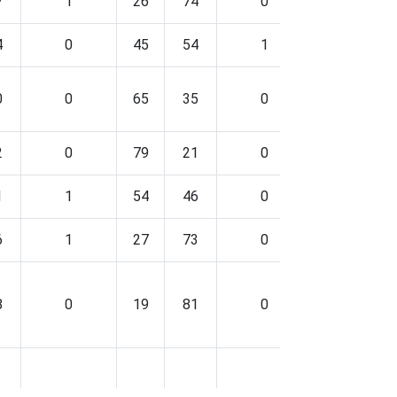
7
1
26
74
0
24
76
4
0
45
54
1
45
54
0
0
65
35
0
41
59
2
0
79
21
0
65
35
1
1
54
46
0
45
54
6
1
27
73
0
25
75
8
0
19
81
0
19
81