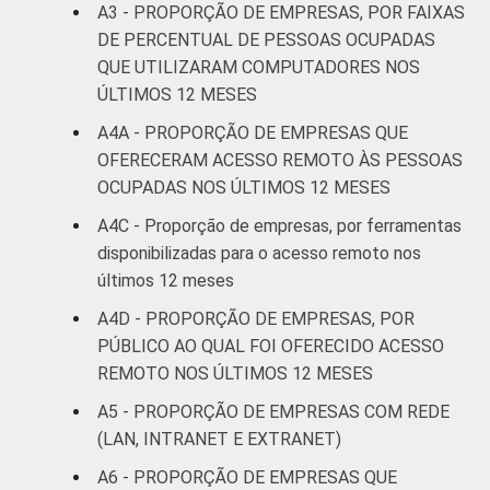
A3 - PROPORÇÃO DE EMPRESAS, POR FAIXAS
atividades
DE PERCENTUAL DE PESSOAS OCUPADAS
profissionais,
científicas e
QUE UTILIZARAM COMPUTADORES NOS
15
11
22
técnicas;
ÚLTIMOS 12 MESES
atividades
A4A - PROPORÇÃO DE EMPRESAS QUE
administrativas
OFERECERAM ACESSO ‏REMOTO ÀS PESSOAS
e serviços
OCUPADAS NOS ÚLTIMOS 12 MESES
complentares
A4C - Proporção de empresas, por ferramentas
Informação e
disponibilizadas para o acesso remoto nos
3
10
26
comunicação
últimos 12 meses
A4D - PROPORÇÃO DE EMPRESAS, POR
Artes, cultura,
PÚBLICO AO QUAL FOI OFERECIDO ACESSO
esporte e
REMOTO NOS ÚLTIMOS 12 MESES
recreação;
35
22
18
outras
A5 - PROPORÇÃO DE EMPRESAS COM REDE
atividades de
(LAN, INTRANET E EXTRANET)
serviços
A6 - PROPORÇÃO DE EMPRESAS QUE