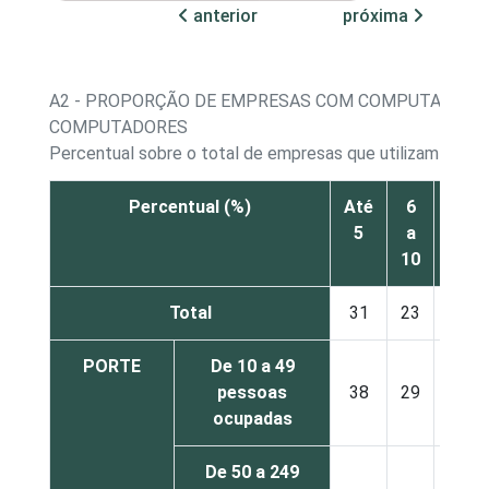
anterior
próxima
A2 - PROPORÇÃO DE EMPRESAS COM COMPUTADOR, 
COMPUTADORES
Percentual sobre o total de empresas que utilizam comp
Percentual (%)
Até
6
11
5
a
a
10
20
Total
31
23
19
PORTE
De 10 a 49
pessoas
38
29
21
ocupadas
De 50 a 249