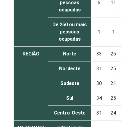
pessoas
6
11
20
ocupadas
De 250 ou mais
pessoas
1
1
4
ocupadas
REGIÃO
Norte
33
25
17
Nordeste
31
25
19
Sudeste
30
21
19
Sul
34
25
18
Centro-Oeste
31
24
19
MERCADOS
Indústria de
37
24
15
DE
transformação