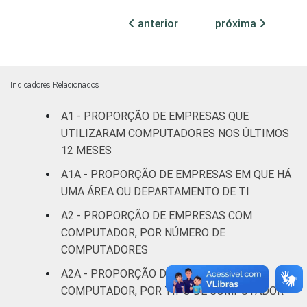
ATUAÇÃO -
anterior
próxima
CNAE 2.0
Construção
34
23
20
Comércio;
reparação de
Indicadores Relacionados
veículos
26
26
20
A1 - PROPORÇÃO DE EMPRESAS QUE
automotores e
motocicletas
UTILIZARAM COMPUTADORES NOS ÚLTIMOS
12 MESES
Transporte,
A1A - PROPORÇÃO DE EMPRESAS EM QUE HÁ
armazenagem
27
21
20
UMA ÁREA OU DEPARTAMENTO DE TI
e correio
A2 - PROPORÇÃO DE EMPRESAS COM
COMPUTADOR, POR NÚMERO DE
Alojamento e
57
21
12
alimentação
COMPUTADORES
A2A - PROPORÇÃO DE EMPRESAS COM
Atividades
COMPUTADOR, POR TIPO DE COMPUTADOR
imobiliárias;