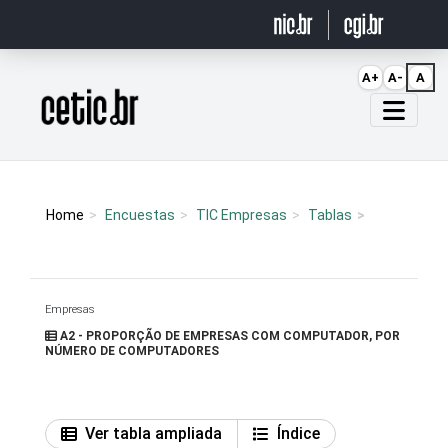
Ir para o conteúdo
A+
A-
A
Página inicial
Home
Encuestas
TIC Empresas
Tablas
Empresas
A2 - PROPORÇÃO DE EMPRESAS COM COMPUTADOR, POR
NÚMERO DE COMPUTADORES
Ver tabla ampliada
Índice