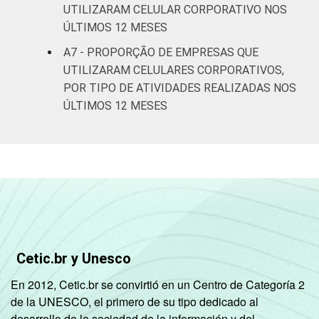
UTILIZARAM CELULAR CORPORATIVO NOS
1
Base: 7.010 empresas que declararam
ÚLTIMOS 12 MESES
utilizar computador, com 10 ou mais pessoas
A7 - PROPORÇÃO DE EMPRESAS QUE
ocupadas e que constituem os seguintes
segmentos da CNAE 2.0 (C, F, G, H, I, J, L, M,
UTILIZARAM CELULARES CORPORATIVOS,
N, R e S). Dados coletados entre setembro
POR TIPO DE ATIVIDADES REALIZADAS NOS
de 2014 e fevereiro de 2015.
ÚLTIMOS 12 MESES
Fonte: NIC.br - set 2014 / fev 2015
Cetic.br y Unesco
En 2012, Cetic.br se convirtió en un Centro de Categoría 2
de la UNESCO, el primero de su tipo dedicado al
desarrollo de la sociedad de la información y del