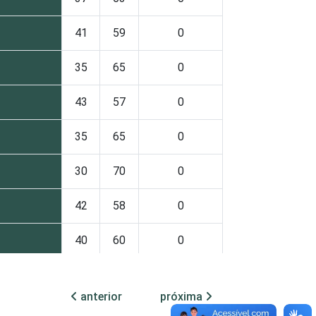
41
59
0
35
65
0
43
57
0
35
65
0
30
70
0
42
58
0
40
60
0
28
72
0
anterior
próxima
atividades