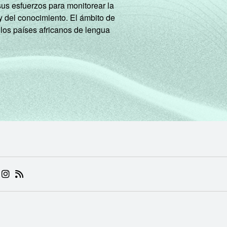
sus esfuerzos para monitorear la
y del conocimiento. El ámbito de
 los países africanos de lengua
 (ABRE EM NOVA ABA)
.BR (ABRE EM NOVA ABA)
 NIC.BR (ABRE EM NOVA ABA)
 NIC.BR (ABRE EM NOVA ABA)
AM DO NIC.BR (ABRE EM NOVA ABA)
NKEDIN DO NIC.BR (ABRE EM NOVA ABA)
INSTAGRAM DO NIC.BR (ABRE EM NOVA ABA)
RSS DO NIC.BR (ABRE EM NOVA ABA)