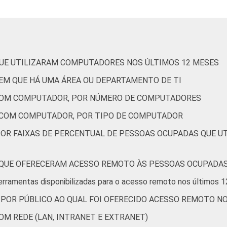
administrativas e serviços complentares
Informação e comunicação
s, cultura, esporte e recreação; outras atividades de serviç
QUE UTILIZARAM COMPUTADORES NOS ÚLTIMOS 12 MESES
EM QUE HÁ UMA ÁREA OU DEPARTAMENTO DE TI
essoas ocupadas e que constituem os seguintes segmentos da CNA
14 e fevereiro de 2015.
COM COMPUTADOR, POR NÚMERO DE COMPUTADORES
 COM COMPUTADOR, POR TIPO DE COMPUTADOR
POR FAIXAS DE PERCENTUAL DE PESSOAS OCUPADAS QUE 
A4A - PROPORÇÃO DE EMPRESAS QUE OFERECERAM ACESSO ‏REMO
erramentas disponibilizadas para o acesso remoto nos últimos 
 POR PÚBLICO AO QUAL FOI OFERECIDO ACESSO REMOTO N
M REDE (LAN, INTRANET E EXTRANET)