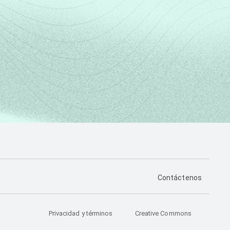
PÁGINA DE CONTA
Contáctenos
Privacidad y términos
Creative Commons