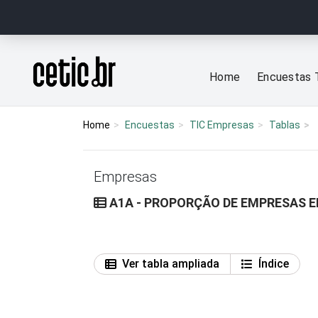
Ir para o conteúdo
Página inicial
Home
Encuestas 
Home
Encuestas
TIC Empresas
Tablas
Empresas
A1A - PROPORÇÃO DE EMPRESAS E
Ver tabla ampliada
Índice