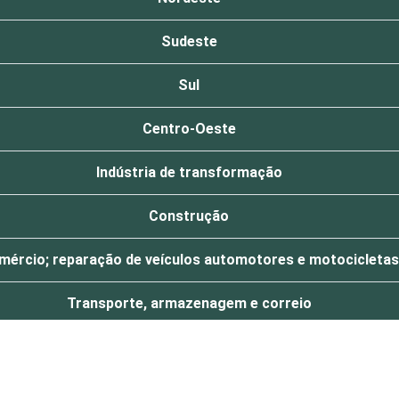
Sudeste
Sul
Centro-Oeste
Indústria de transformação
Construção
mércio; reparação de veículos automotores e motocicletas
Transporte, armazenagem e correio
Alojamento e alimentação
obiliárias; atividades profissionais, científicas e técnicas; 