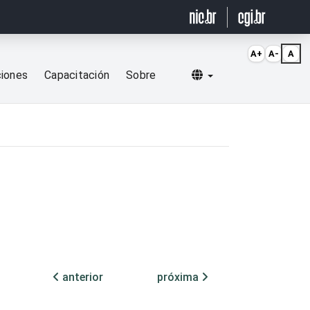
A+
A-
A
Selecionar idioma
ciones
Capacitación
Sobre
anterior
próxima