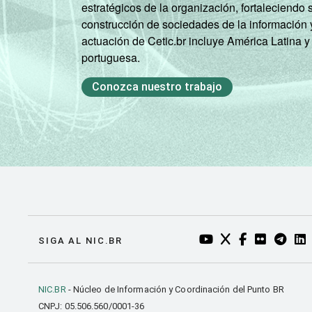
estratégicos de la organización, fortaleciendo 
construcción de sociedades de la información 
actuación de Cetic.br incluye América Latina y
portuguesa.
Conozca nuestro trabajo
YOUTUBE DO NIC.BR
TWITTER DO NIC
FACEBOOK DO
FLICKR DO
TELEGR
LI
SIGA AL NIC.BR
NIC.BR
- Núcleo de Información y Coordinación del Punto BR
CNPJ: 05.506.560/0001-36