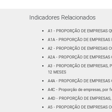
Indicadores Relacionados
Arte
A1 - PROPORÇÃO DE EMPRESAS 
A1A - PROPORÇÃO DE EMPRESAS 
1
Base: 7.198 empresas com 10 ou mais p
Dados coletados entre setembro de 20
A2 - PROPORÇÃO DE EMPRESAS 
* Base: 7198 enterprises.
A2A - PROPORÇÃO DE EMPRESAS
Fonte: NIC.br - set 2014 / fev 2015
A3 - PROPORÇÃO DE EMPRESAS, 
12 MESES
A4C - Proporção de empresas, por f
A4D - PROPORÇÃO DE EMPRESAS,
A5 - PROPORÇÃO DE EMPRESAS CO