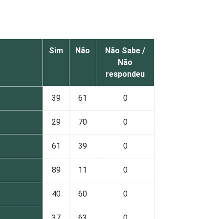
Sim
Não
Não Sabe /
Não
respondeu
39
61
0
29
70
0
61
39
0
89
11
0
40
60
0
37
63
0