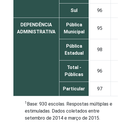
Sul
96
95
DEPENDÊNCIA
Pública
95
96
ADMINISTRATIVA
Municipal
Pública
98
97
Estadual
Total -
96
97
Públicas
Particular
97
87
1
Base: 930 escolas. Respostas múltiplas e
estimuladas. Dados coletados entre
setembro de 2014 e março de 2015.
Fonte: NIC.br - set 2014 / mar 2015