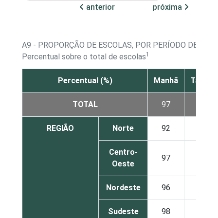
anterior
próxima
A9 - PROPORÇÃO DE ESCOLAS, POR PERÍODO DE FU
1
Percentual sobre o total de escolas
Percentual (%)
Manhã
Tarde
TOTAL
97
95
REGIÃO
Norte
92
93
Centro-
97
95
Oeste
Nordeste
96
93
Sudeste
98
96