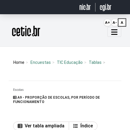
Ir para o conteúdo
A+
A-
A
Página inicial
Home
Encuestas
TIC Educação
Tablas
Escolas
A9 - PROPORÇÃO DE ESCOLAS, POR PERÍODO DE
FUNCIONAMENTO
Ver tabla ampliada
Índice