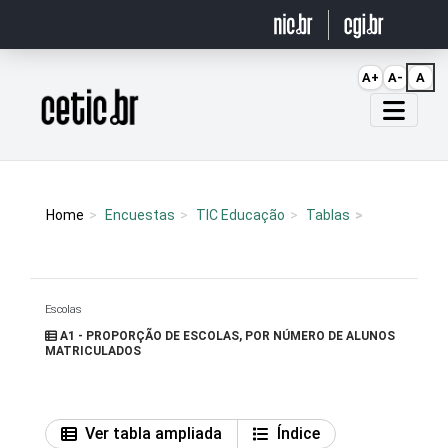
Ir para o conteúdo
A+
A-
A
Página inicial
Home
Encuestas
TIC Educação
Tablas
Escolas
A1 - PROPORÇÃO DE ESCOLAS, POR NÚMERO DE ALUNOS
MATRICULADOS
Ver tabla ampliada
Índice