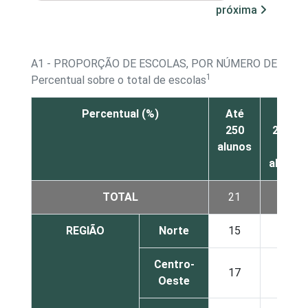
próxima
A1 - PROPORÇÃO DE ESCOLAS, POR NÚMERO DE ALU
1
Percentual sobre o total de escolas
Percentual (%)
Até
De
250
251 a
alunos
500
alunos
TOTAL
21
32
REGIÃO
Norte
15
29
Centro-
17
33
Oeste