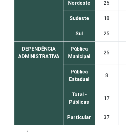
Nordeste
25
38
Sudeste
18
26
Sul
25
39
DEPENDÊNCIA
Pública
25
35
ADMINISTRATIVA
Municipal
Pública
8
27
Estadual
Total -
17
31
Públicas
Particular
37
37
1
Base: 930 escolas. Dados coletados entre