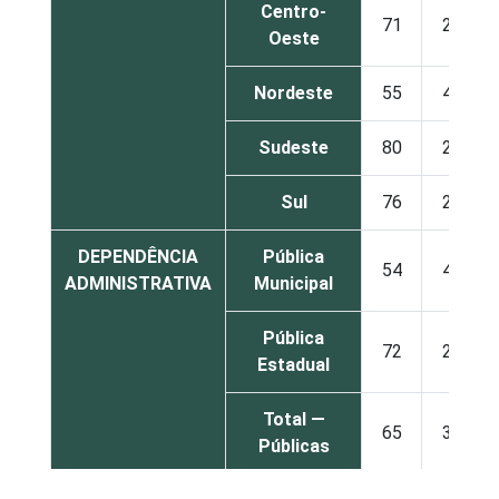
Centro-
71
29
Oeste
Nordeste
55
44
Sudeste
80
20
Sul
76
23
DEPENDÊNCIA
Pública
54
45
ADMINISTRATIVA
Municipal
Pública
72
28
Estadual
Total —
65
34
Públicas