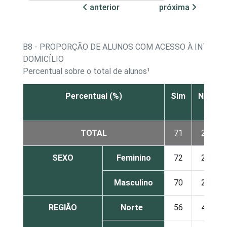
anterior
próxima
B8 - PROPORÇÃO DE ALUNOS COM ACESSO À INTERN
DOMICÍLIO
Percentual sobre o total de alunos¹
Percentual (%)
Sim
Não
TOTAL
71
28
SEXO
Feminino
72
28
Masculino
70
29
REGIÃO
Norte
56
44