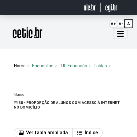
Ir para o conteúdo
A+
A-
A
Página inicial
Home
Encuestas
TIC Educação
Tablas
Alunos
B8 - PROPORÇÃO DE ALUNOS COM ACESSO À INTERNET
NO DOMICÍLIO
Ver tabla ampliada
Índice