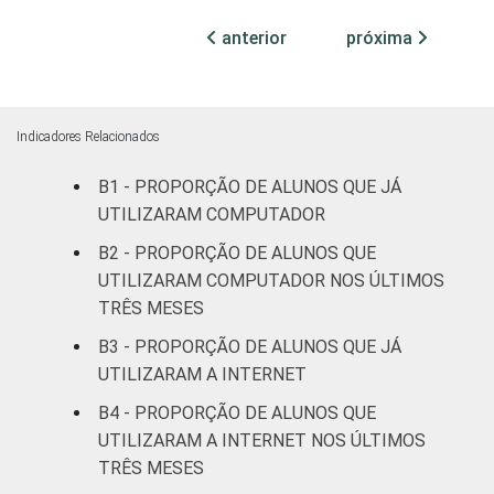
Particular
95
5
anterior
próxima
SÉRIE
4ª série / 5º
ano do
60
39
Ensino
Fundamental
Indicadores Relacionados
B1 - PROPORÇÃO DE ALUNOS QUE JÁ
8ª série / 9º
UTILIZARAM COMPUTADOR
ano do
77
23
Ensino
B2 - PROPORÇÃO DE ALUNOS QUE
Fundamental
UTILIZARAM COMPUTADOR NOS ÚLTIMOS
TRÊS MESES
2º ano do
B3 - PROPORÇÃO DE ALUNOS QUE JÁ
Ensino
75
25
UTILIZARAM A INTERNET
Médio
B4 - PROPORÇÃO DE ALUNOS QUE
¹ Base: 9657 alunos. Dados coletados entre
UTILIZARAM A INTERNET NOS ÚLTIMOS
setembro e dezembro de 2013.
TRÊS MESES
Fonte: NIC.br - set 2013 / dez 2013