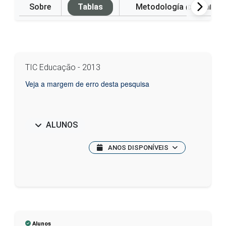
Sobre
Tablas
Metodología
(Disponible e
TIC Educação - 2013
Veja a margem de erro desta pesquisa
ALUNOS
ANOS DISPONÍVEIS
Alunos