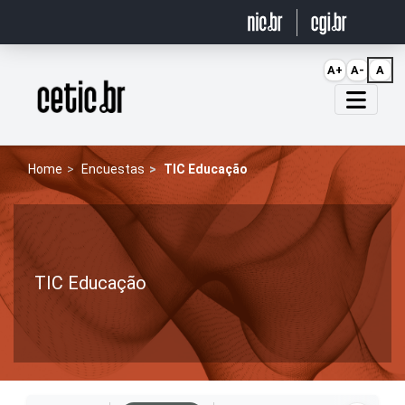
Ir para o conteúdo
A+
A-
A
Página inicial
Home
Encuestas
TIC Educação
TIC Educação