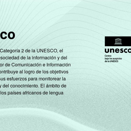
Tem
55
Não tem
72
sco
últiplas.
e Categoría 2 de la UNESCO, el
 sociedad de la información y del
tor de Comunicación e Información
tribuye al logro de los objetivos
sus esfuerzos para monitorear la
y del conocimiento. El ámbito de
 los países africanos de lengua