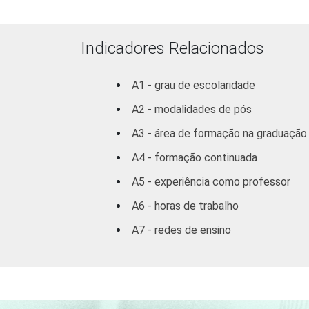
Indicadores Relacionados
DEPENDÊNCIA
ADMINISTRATIVA
A1 - grau de escolaridade
A2 - modalidades de pós
SÉRIE
A3 - área de formação na graduação
A4 - formação continuada
A5 - experiência como professor
A6 - horas de trabalho
A7 - redes de ensino
COMPUTADOR INSTALADO NO
LABORATÓRIO DE
INFORMÁTICA