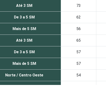
Até 3 SM
73
De 3 a 5 SM
62
Mais de 5 SM
56
Até 3 SM
65
De 3 a 5 SM
57
Mais de 5 SM
57
Norte /
Centro Oeste
54
Nordeste
71
Sudeste
56