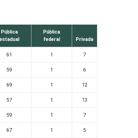
Pública
Pública
estadual
federal
Privada
61
1
7
59
1
6
69
1
12
57
1
13
59
1
7
67
1
5