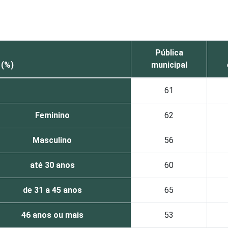
Pública
 (%)
municipal
61
Feminino
62
Masculino
56
até 30 anos
60
de 31 a 45 anos
65
46 anos ou mais
53