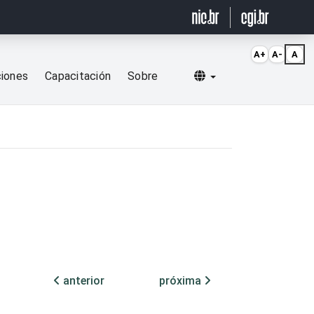
A+
A-
A
Selecionar idioma
ciones
Capacitación
Sobre
anterior
próxima