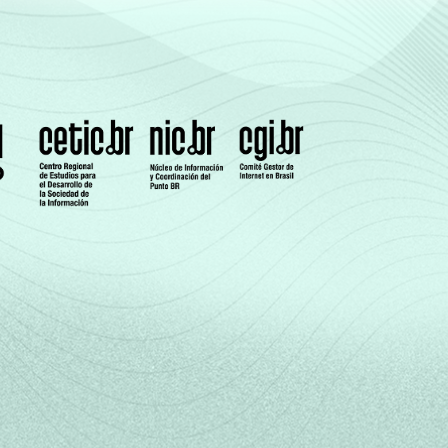
66
1
7
51
1
8