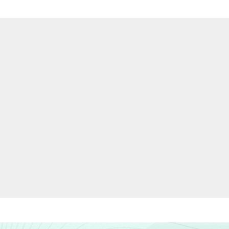
Sul
57
Municipal
99
Estadual
19
4ª série / 5º ano do Ensino
79
Fundamental
8ª série / 9º ano do Ensino
74
Fundamental
2º ano do Ensino Médio
22
Tem
58
Não tem
70