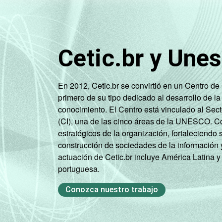
INTERNET INSTALADA NO
LABORATÓRIO DE
INFORMÁTICA
Cetic.br y Une
1
Base: 1.535 professores. Respostas m
Fonte: NIC.br - set/dez 2010
En 2012, Cetic.br se convirtió en un Centro d
primero de su tipo dedicado al desarrollo de la
conocimiento. El Centro está vinculado al Sec
(CI), una de las cinco áreas de la UNESCO. Con
estratégicos de la organización, fortaleciendo 
construcción de sociedades de la información 
actuación de Cetic.br incluye América Latina y
portuguesa.
Conozca nuestro trabajo