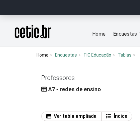
Ir para o conteúdo
Página inicial
Home
Encuestas 
Home
Encuestas
TIC Educação
Tablas
Professores
A7 - redes de ensino
Ver tabla ampliada
Índice