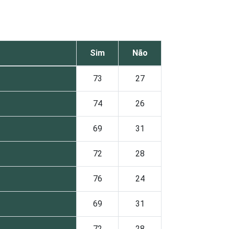
Sim
Não
73
27
74
26
69
31
72
28
76
24
69
31
72
28