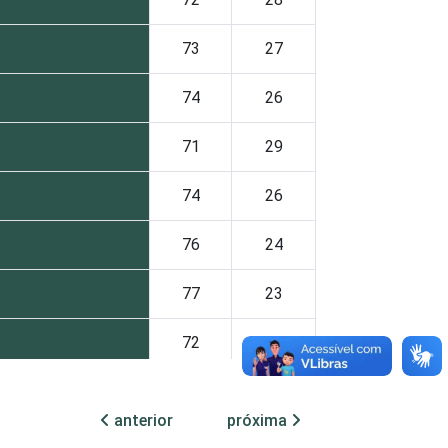
73
27
74
26
71
29
74
26
76
24
77
23
72
28
70
30
anterior
próxima
79
21