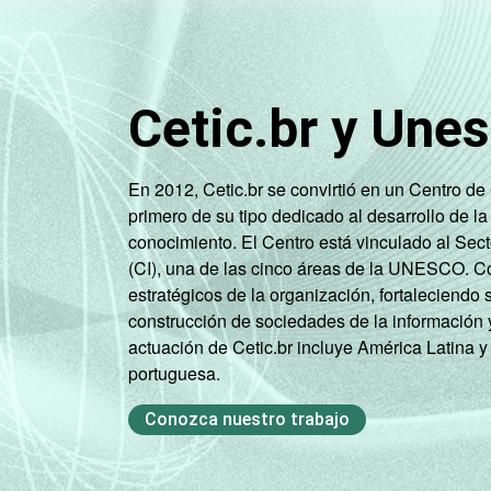
1
Base: 1.535 professores.
Fonte: NIC.br - set/dez 2010
Cetic.br y Une
En 2012, Cetic.br se convirtió en un Centro d
primero de su tipo dedicado al desarrollo de la
conocimiento. El Centro está vinculado al Sec
(CI), una de las cinco áreas de la UNESCO. Con
estratégicos de la organización, fortaleciendo 
construcción de sociedades de la información 
actuación de Cetic.br incluye América Latina y
portuguesa.
Conozca nuestro trabajo