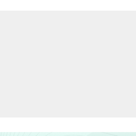
IVA
Municipal
Estadual
4ª série / 5º ano do Ensino Fund
8ª série / 9º ano do Ensino Fund
2º ano do Ensino Médio
NO
Tem
ICA
Não tem
Tem
ICA
Não tem