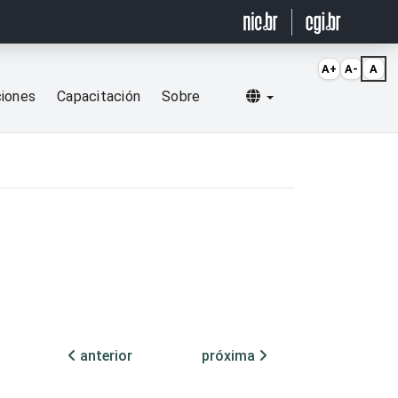
A+
A-
A
Selecionar idioma
ciones
Capacitación
Sobre
anterior
próxima