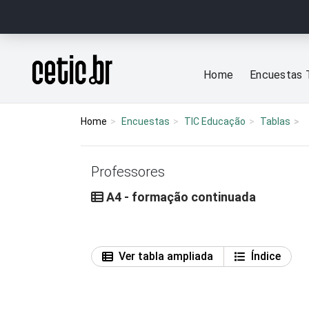
Ir para o conteúdo
Página inicial
Home
Encuestas 
Home
Encuestas
TIC Educação
Tablas
Professores
A4 - formação continuada
Ver tabla ampliada
Índice