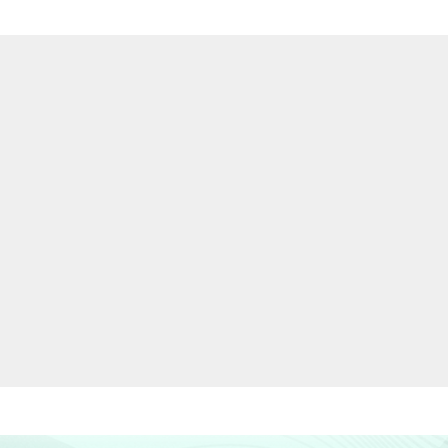
78
22
68
32
amental
74
26
amental
73
27
69
31
73
27
73
27
73
27
74
26