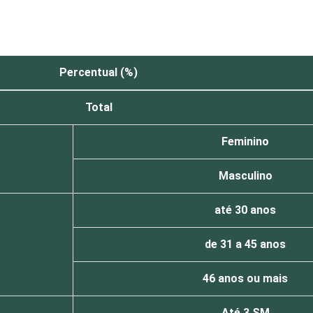
Percentual (%)
Total
Feminino
Masculino
até 30 anos
de 31 a 45 anos
46 anos ou mais
Até 3 SM