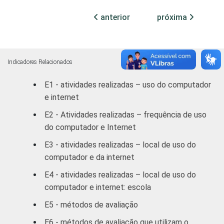
8ª série / 9º
anterior
próxima
ano do
94
Ensino
Fundamental
Indicadores Relacionados
2º ano do
E1 - atividades realizadas – uso do computador
Ensino
89
e internet
Médio
E2 - Atividades realizadas – frequência de uso
1
Base: 2.132 alunos que já realizaram alguma
do computador e Internet
atividade envolvendo o uso de computador e
E3 - atividades realizadas – local de uso do
Internet na escola. Respostas múltiplas e
computador e da internet
estimuladas.
Fonte: NIC.br - set/dez 2010
E4 - atividades realizadas – local de uso do
computador e internet: escola
E5 - métodos de avaliação
E6 - métodos de avaliação que utilizam o