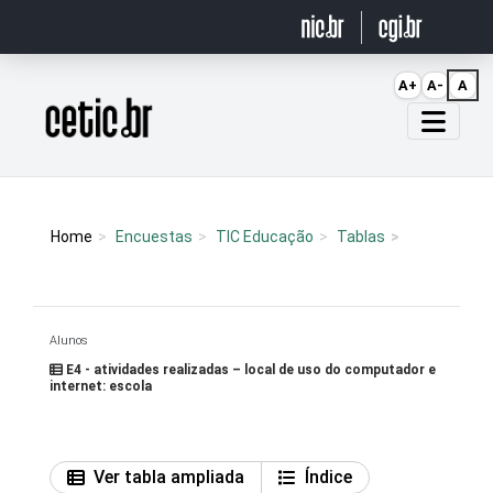
Ir para o conteúdo
A+
A-
A
Página inicial
Home
Encuestas
TIC Educação
Tablas
Alunos
E4 - atividades realizadas – local de uso do computador e
internet: escola
Ver tabla ampliada
Índice