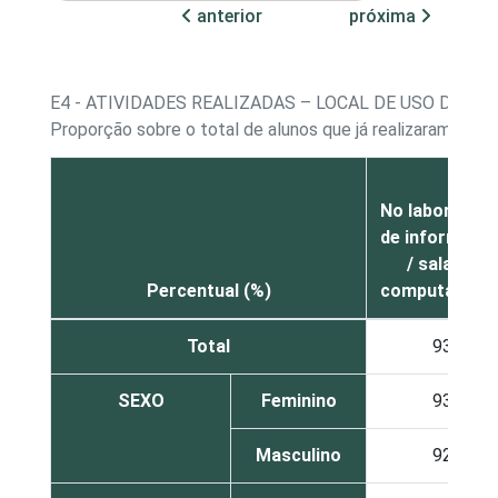
anterior
próxima
E4 - ATIVIDADES REALIZADAS – LOCAL DE USO DO C
Proporção sobre o total de alunos que já realizaram alg
No laboratóri
de informátic
/ sala de
Percentual (%)
computadore
Total
93
SEXO
Feminino
93
Masculino
92