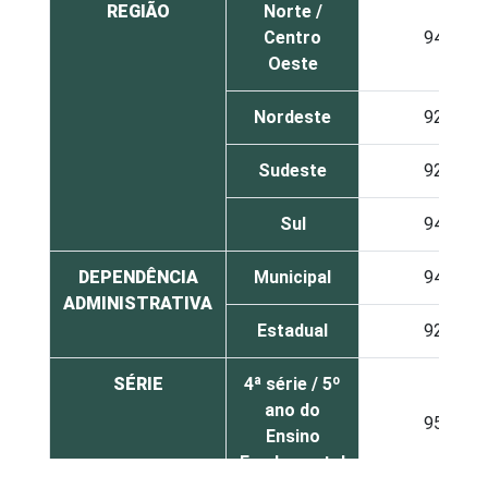
REGIÃO
Norte /
Centro
94
Oeste
Nordeste
92
Sudeste
92
Sul
94
DEPENDÊNCIA
Municipal
94
ADMINISTRATIVA
Estadual
92
SÉRIE
4ª série / 5º
ano do
95
Ensino
Fundamental